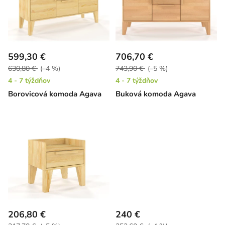
i
o
s
d
p
u
r
k
599,30 €
706,70 €
o
t
630,80 €
(–4 %)
743,90 €
(–5 %)
d
o
4 - 7 týždňov
4 - 7 týždňov
u
v
Borovicová komoda Agava
Buková komoda Agava
k
t
o
v
206,80 €
240 €