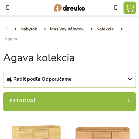
Prejsť
Hľadať
na
NÁ
obsah
KO
Nábytok
Masívny nábytok
Kolekcie
Domov
Agava
Agava kolekcia
R
Radiť podľa:
Odporúčame
a
d
e
n
i
V
e
ý
p
p
r