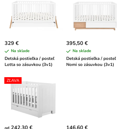
ý
p
p
r
i
o
s
d
p
u
r
k
329 €
395,50 €
o
t
Na sklade
Na sklade
d
o
Detská postieľka / posteľ
Detská postieľka / posteľ
u
v
Lotta so zásuvkou (3v1)
Nomi so zásuvkou (3v1)
k
t
ZĽAVA
o
v
242,30 €
146,60 €
od