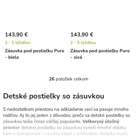
143,90 €
143,90 €
2 - 5 týždňov
2 - 5 týždňov
Zásuvka pod postieľku Pure
Zásuvka pod postieľku Pure
- biela
- sivá
26
položiek celkom
O
v
l
Detské postieľky so zásuvkou
á
d
S nedostatkom priestoru na odkladanie vecí sa pasuje mnoho
a
rodičov. Aj to jej jeden z dôvodov, prečo sa detské postieľky so
c
zásuvkou tešia čoraz väčšej popularite.
Veľkorysý úložný
priestor
detskej postieľky so zásuvkou vyrieši mnohé otázky,
i
kam v domácnosti s vecami, ktoré s príchodom dieťatka budú
e