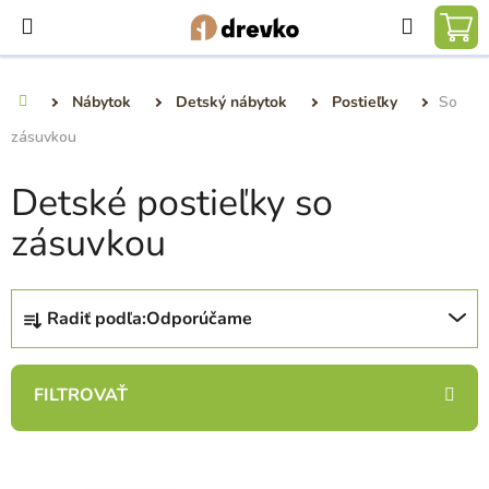
Prejsť
Hľadať
na
NÁ
obsah
KO
Nábytok
Detský nábytok
Postieľky
So
Domov
zásuvkou
Detské postieľky so
zásuvkou
R
Radiť podľa:
Odporúčame
a
d
e
n
i
V
e