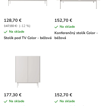
s
d
p
u
r
k
128,70 €
152,70 €
o
t
147,80 €
(–12 %)
Na sklade
d
o
Na sklade
Konferenčný stolík Color -
u
v
Stolík pod TV Color - béžová
béžová
k
t
o
v
177,30 €
152,70 €
Na sklade
Na sklade