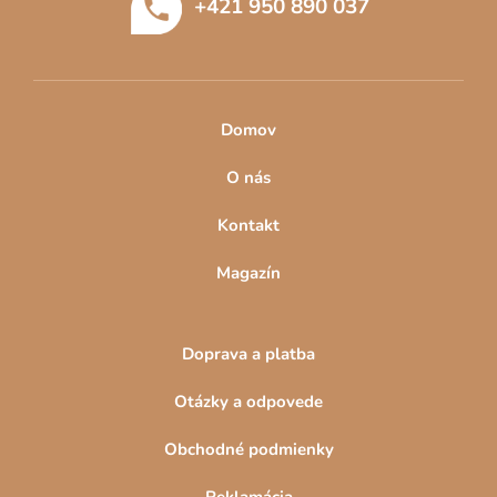
+421 950 890 037
i
r
e
v
k
y
v
Domov
ý
p
O nás
i
s
Kontakt
u
Magazín
Doprava a platba
Otázky a odpovede
Obchodné podmienky
Reklamácia