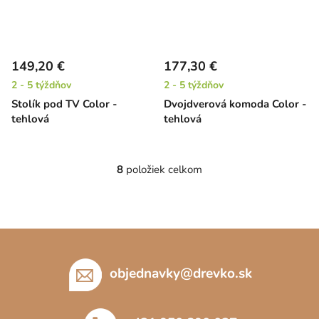
149,20 €
177,30 €
2 - 5 týždňov
2 - 5 týždňov
Stolík pod TV Color -
Dvojdverová komoda Color -
tehlová
tehlová
8
položiek celkom
O
v
l
á
Z
d
á
a
c
p
objednavky
@
drevko.sk
i
ä
e
t
p