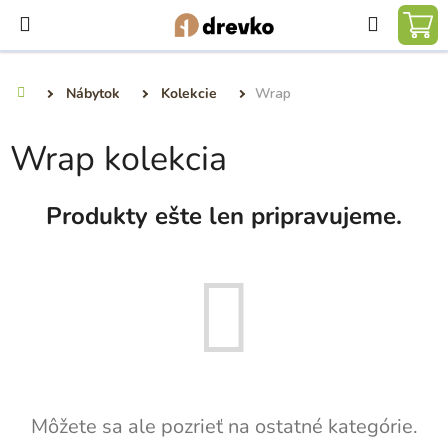
Prejsť
Hľadať
na
NÁ
obsah
KO
Nábytok
Kolekcie
Wrap
Domov
Wrap kolekcia
Produkty ešte len pripravujeme.
Môžete sa ale pozrieť na ostatné kategórie.