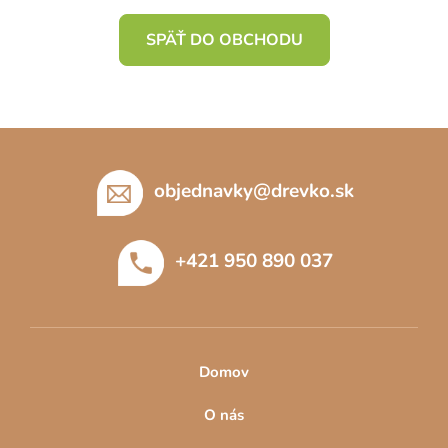
SPÄŤ DO OBCHODU
Z
á
p
objednavky
@
drevko.sk
ä
t
+421 950 890 037
i
e
Domov
O nás