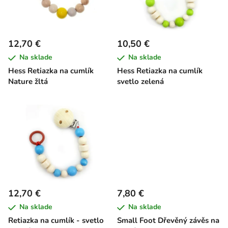
s
d
p
u
r
k
12,70 €
10,50 €
o
t
Na sklade
Na sklade
d
o
Hess Retiazka na cumlík
Hess Retiazka na cumlík
u
v
Nature žltá
svetlo zelená
k
t
o
v
12,70 €
7,80 €
Na sklade
Na sklade
Retiazka na cumlík - svetlo
Small Foot Dřevěný závěs na