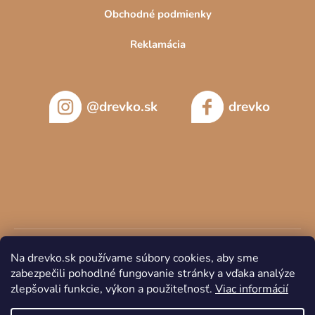
Obchodné podmienky
Reklamácia
@drevko.sk
drevko
Na drevko.sk používame súbory cookies, aby sme
zabezpečili pohodlné fungovanie stránky a vďaka analýze
zlepšovali funkcie, výkon a použiteľnosť.
Viac informácií
Copyright 2026
DREVKO
. Všetky práva vyhradené.