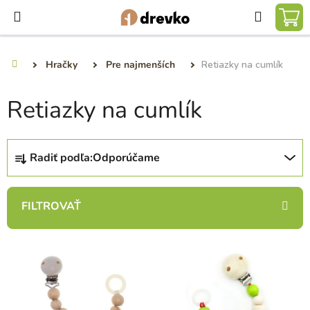
Prejsť
Hľadať
na
NÁ
obsah
KO
Hračky
Pre najmenších
Retiazky na cumlík
Domov
Retiazky na cumlík
R
Radiť podľa:
Odporúčame
a
d
e
n
i
V
e
ý
p
p
r
i
o