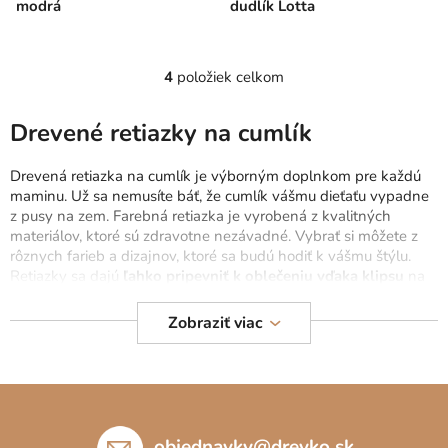
modrá
dudlík Lotta
4
položiek celkom
O
v
l
Drevené retiazky na cumlík
á
d
Drevená retiazka na cumlík je výborným doplnkom pre každú
a
maminu. Už sa nemusíte báť, že cumlík vášmu dieťaťu vypadne
c
z pusy na zem. Farebná retiazka je vyrobená z kvalitných
materiálov, ktoré sú zdravotne nezávadné. Vybrať si môžete z
i
rôznych farieb a dizajnov, ktoré sa budú hodiť k vášmu štýlu.
e
Retiazky sa dajú
ľahko pripevniť k oblečeniu vďaka klipsu
na
p
rôznu časť. Druhú stranu pripevníte na cumlík, vďaka ktorej už
r
nevypadne kdekoľvek sa budete nachádzať.
Zobraziť viac
v
k
Vyberte si farebné retiazky, drevené retiazky na cumlík, retiazky
y
v pastelových farbách a iné. Okrem toho máme aj výbavu pre
Z
v
najmenších ako sú
hrkálky a hryzátka
,
hračky na kočík
či
ý
á
kolotoče nad postieľku
. To všetko pre vaše najmenšie ratolesti.
p
p
objednavky
@
drevko.sk