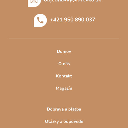
i
ä
s
t
u
+421 950 890 037
i
e
Domov
O nás
Kontakt
Magazín
Doprava a platba
Otázky a odpovede