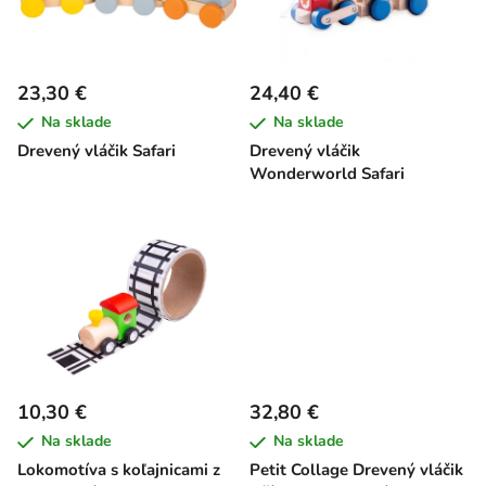
s
d
p
u
r
k
23,30 €
24,40 €
o
t
Na sklade
Na sklade
d
o
Drevený vláčik Safari
Drevený vláčik
u
v
Wonderworld Safari
k
t
o
v
10,30 €
32,80 €
Na sklade
Na sklade
Lokomotíva s koľajnicami z
Petit Collage Drevený vláčik