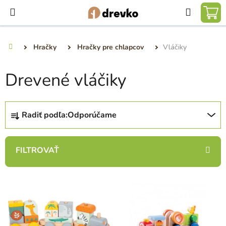
Prejsť
Hľadať
na
NÁ
obsah
KO
Hračky
Hračky pre chlapcov
Vláčiky
Domov
Drevené vláčiky
R
Radiť podľa:
Odporúčame
a
d
e
n
i
V
e
ý
p
p
r
i
o