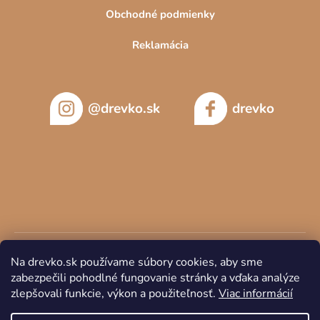
Obchodné podmienky
Reklamácia
@drevko.sk
drevko
Na drevko.sk používame súbory cookies, aby sme
zabezpečili pohodlné fungovanie stránky a vďaka analýze
zlepšovali funkcie, výkon a použiteľnosť.
Viac informácií
Copyright 2026
DREVKO
. Všetky práva vyhradené.