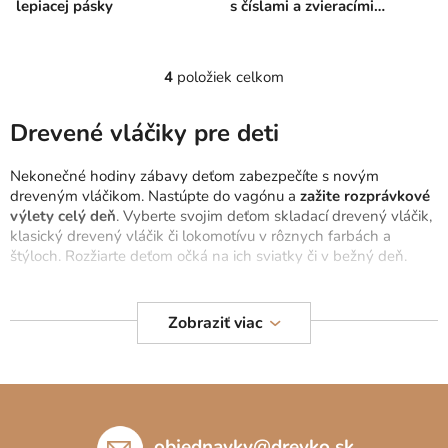
lepiacej pásky
s číslami a zvieracími
kamarátmi
4
položiek celkom
O
v
l
Drevené vláčiky pre deti
á
d
Nekonečné hodiny zábavy deťom zabezpečíte s novým
a
dreveným vláčikom. Nastúpte do vagónu a
zažite rozprávkové
c
výlety celý deň
. Vyberte svojim deťom skladací drevený vláčik,
klasický drevený vláčik či lokomotívu v rôznych farbách a
i
štýloch. Rozžiarte deťom očká na ich sviatky či v bežný deň.
e
p
Drevené vláčiky ľahko zapadnú deťom do ich hracej výbav a
r
zdokonaľujú detskú fantáziu. S vláčikom sa nebudú hrať len deti.
Zobraziť viac
v
Môžete sa prostredníctvom neho zapojiť aj vy, starí rodičia a
k
vzbudiť v deťoch túžbu po cestovaní. Vyberte si z množstva
y
vláčikov a doplňte vašu výbavu o
vláčikovú dráhu
. Okrem toho
Z
v
máme pripravené
drevené lode
,
autíčka
,
lietadlá
či
žeriavy
.
ý
á
p
p
objednavky
@
drevko.sk