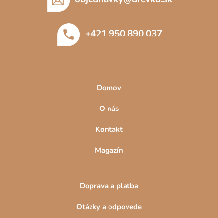
i
ä
s
t
u
+421 950 890 037
i
e
Domov
O nás
Kontakt
Magazín
Doprava a platba
Otázky a odpovede