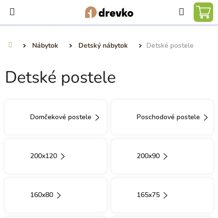
Prejsť
Hľadať
na
NÁ
obsah
KO
Nábytok
Detský nábytok
Detské postele
Domov
Detské postele
Domčekové postele
Poschodové postele
200x120
200x90
160x80
165x75