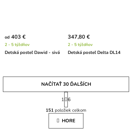
403 €
347,80 €
od
2 - 5 týždňov
2 - 5 týždňov
Detská posteľ Dawid - sivá
Detská posteľ Delta DL14
NAČÍTAŤ 30 ĎALŠÍCH
S
1
t
6
O
r
151
položiek celkom
á
v
n
l
HORE
k
á
o
d