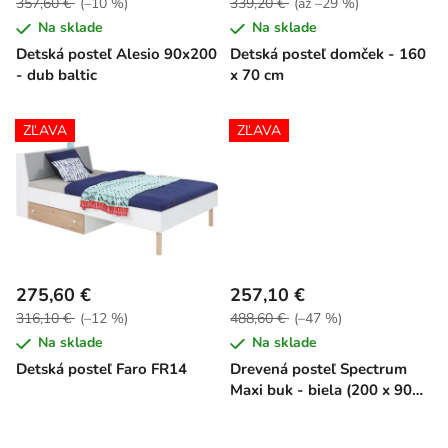
357,60 €
(–10 %)
339,20 €
(až –29 %)
d
o
Na sklade
Na sklade
u
v
Detská posteľ Alesio 90x200
Detská posteľ domček - 160
k
- dub baltic
x 70 cm
t
o
ZĽAVA
ZĽAVA
v
275,60 €
257,10 €
316,10 €
(–12 %)
488,60 €
(–47 %)
Na sklade
Na sklade
Detská posteľ Faro FR14
Drevená posteľ Spectrum
Maxi buk - biela (200 x 90
cm)