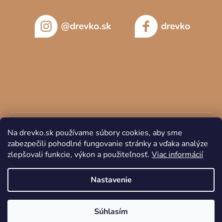
@drevko.sk
drevko
Na drevko.sk používame súbory cookies, aby sme
zabezpečili pohodlné fungovanie stránky a vďaka analýze
zlepšovali funkcie, výkon a použiteľnosť.
Viac informácií
Copyright 2026
DREVKO
. Všetky práva vyhradené.
Nastavenie
Súhlasím
Vytvoril Shoptet