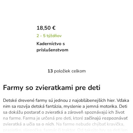
18,50 €
2 - 5 týždňov
Kaderníctvo s
príslušenstvom
13
položiek celkom
O
v
l
Farmy so zvieratkami pre deti
á
d
Detské drevené farmy sú jednou z najobľúbenejších hier. Vďaka
a
nim sa rozvíja detská fantázia, myslenie a jemná motorika. Deti
c
sa dokážu postarať o zvieratká a zároveň spoznávajú ich život
na farme. Farma je určená pre deti, ktoré
začínajú rozpoznávať
i
zvieratká a učia sa o nich
. Na farme nebude chýbať kravička,
e
prasiatko, sliepočka, farmár či traktor. Od takejto hry sa deti len
p