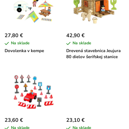
p
r
i
o
s
d
p
u
r
k
27,80 €
42,90 €
o
t
Na sklade
Na sklade
d
o
Dovolenka v kempe
Drevená stavebnica Jeujura
u
v
80 dielov šerifskej stanice
k
t
o
v
23,60 €
23,10 €
Na sklade
Na sklade