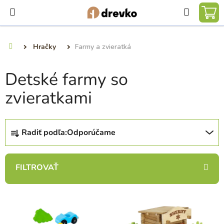
Prejsť
Hľadať
na
NÁ
obsah
KO
Hračky
Farmy a zvieratká
Domov
Detské farmy so
zvieratkami
R
Radiť podľa:
Odporúčame
a
d
e
n
i
V
e
ý
p