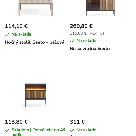
s
d
p
u
r
k
114,10 €
269,80 €
o
t
315,60 €
(–14 %)
Na sklade
d
o
Na sklade
Nočný stolík Sento - béžová
u
v
Nízka vitrína Sento
k
t
o
v
113,80 €
311 €
Skladom | Doručenie do 48
Na sklade
hodín