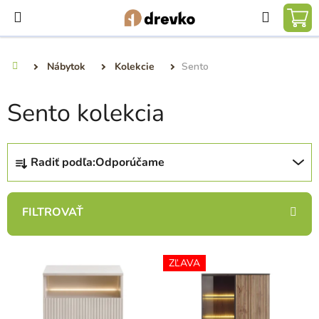
Prejsť
Hľadať
na
NÁ
obsah
KO
Nábytok
Kolekcie
Sento
Domov
Sento kolekcia
R
Radiť podľa:
Odporúčame
a
d
e
n
i
V
e
ZĽAVA
ý
p
p
r
i
o