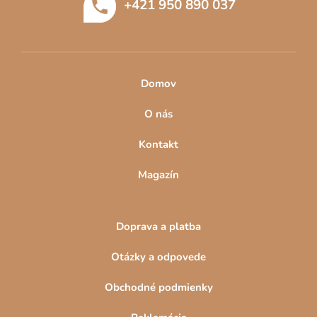
+421 950 890 037
i
r
e
v
k
y
v
Domov
ý
p
O nás
i
s
Kontakt
u
Magazín
Doprava a platba
Otázky a odpovede
Obchodné podmienky