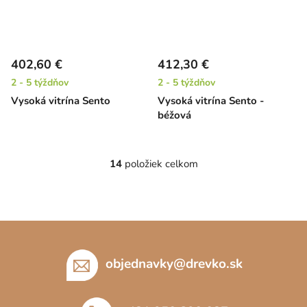
402,60 €
412,30 €
2 - 5 týždňov
2 - 5 týždňov
Vysoká vitrína Sento
Vysoká vitrína Sento -
béžová
14
položiek celkom
O
v
l
á
Z
d
á
a
c
p
objednavky
@
drevko.sk
i
ä
e
t
p