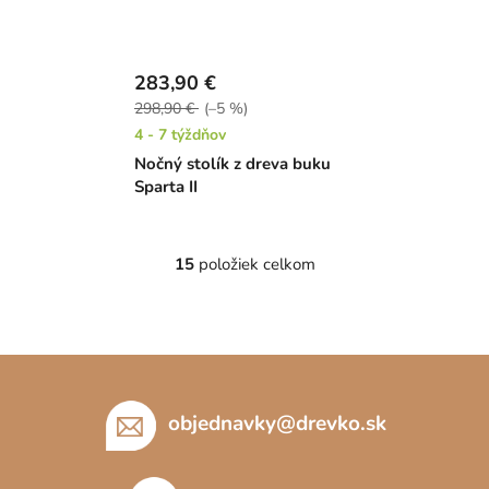
283,90 €
298,90 €
(–5 %)
4 - 7 týždňov
Nočný stolík z dreva buku
Sparta II
15
položiek celkom
O
v
l
á
Z
d
á
a
c
p
objednavky
@
drevko.sk
i
ä
e
t