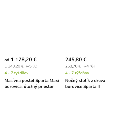
1 178,20 €
245,80 €
od
1 240,20 €
(–5 %)
258,70 €
(–4 %)
4 - 7 týždňov
4 - 7 týždňov
Masívna posteľ Sparta Maxi
Nočný stolík z dreva
borovica, úložný priestor
borovice Sparta II