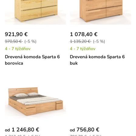
i
o
s
d
p
u
r
k
921,90 €
1 078,40 €
o
t
970,50 €
(–5 %)
1 135,20 €
(–5 %)
d
o
4 - 7 týždňov
4 - 7 týždňov
u
v
Drevená komoda Sparta 6
Drevená komoda Sparta 6
k
borovica
buk
t
o
v
1 246,80 €
756,80 €
od
od