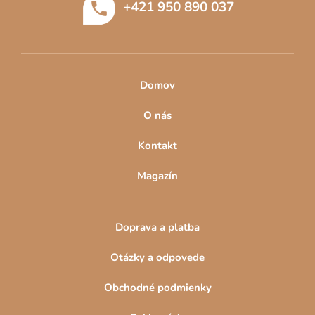
p
+421 950 890 037
i
r
e
v
k
y
v
Domov
ý
p
O nás
i
s
Kontakt
u
Magazín
Doprava a platba
Otázky a odpovede
Obchodné podmienky