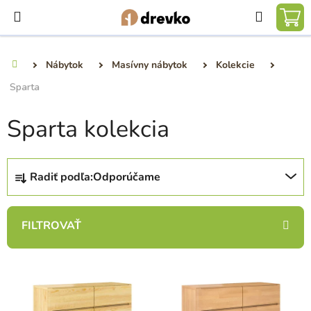
Prejsť
Hľadať
na
NÁ
obsah
KO
Nábytok
Masívny nábytok
Kolekcie
Domov
Sparta
Sparta kolekcia
R
Radiť podľa:
Odporúčame
a
d
e
n
i
V
e
ý
p
p
r