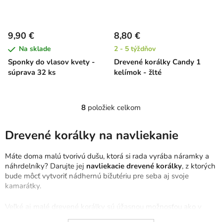
9,90 €
8,80 €
Na sklade
2 - 5 týždňov
Sponky do vlasov kvety -
Drevené korálky Candy 1
súprava 32 ks
kelímok - žlté
8
položiek celkom
O
v
l
Drevené korálky na navliekanie
á
d
Máte doma malú tvorivú dušu, ktorá si rada vyrába náramky a
a
náhrdelníky? Darujte jej
navliekacie drevené korálky
, z ktorých
c
bude môcť vytvoriť nádhernú bižutériu pre seba aj svoje
kamarátky.
i
e
Veľké aj malé drevené korálky sú úžasnou možnosťou ako v
p
dieťati podporovať
správny vývoj detskej motoriky a zručnosti
.
r