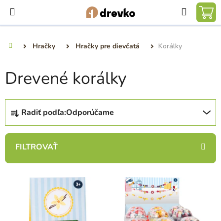
Prejsť
Hľadať
na
NÁ
obsah
KO
Hračky
Hračky pre dievčatá
Korálky
Domov
Drevené korálky
R
Radiť podľa:
Odporúčame
a
d
e
n
i
V
e
ý
p
p
r
i
o