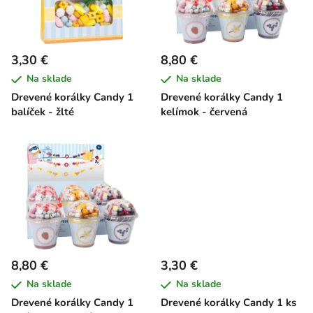
s
d
p
u
r
k
3,30 €
8,80 €
o
t
Na sklade
Na sklade
d
o
Drevené korálky Candy 1
Drevené korálky Candy 1
u
v
balíček - žlté
kelímok - červená
k
t
o
v
8,80 €
3,30 €
Na sklade
Na sklade
Drevené korálky Candy 1
Drevené korálky Candy 1 ks