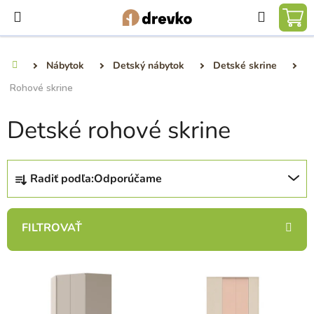
Prejsť
Hľadať
na
NÁ
obsah
KO
Nábytok
Detský nábytok
Detské skrine
Domov
Rohové skrine
Detské rohové skrine
R
Radiť podľa:
Odporúčame
a
d
e
n
i
V
e
ý
p
p
r