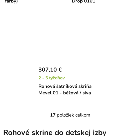
farby)
Drop 0101
307,10 €
2 - 5 týždňov
Rohová šatníková skriňa
Mevel 01 - béžová / sivá
17
položiek celkom
O
v
l
Rohové skrine do detskej izby
á