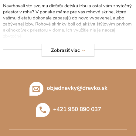
d
Navrhovali ste svojmu dieťaťu detskú izbu a ostal vám zbytočný
a
priestor v rohu? V ponuke máme pre vás rohové skrine, ktoré
c
vášmu dieťaťu dokonale zapasujú do novo vybavenej, alebo
zabývanej izby. Rohové skrinky boli odjakživa štýlovým prvkom
i
akéhokoľvek priestoru v dome. Ich využitie nie je naozaj
e
zbytočné.
p
r
Okrem toho, že nezaberú veľa miesta, sa naše rohové skrinky
Zobraziť viac
v
skladajú z úložných priestorov na knihy, kancelárske potreby,
k
hračky a iné. Rohové skrinky z našej ponuky zaujmú drobcov, aj
y
veľkých školákov.
Z
v
ý
á
Ak máte vybratú rohovú skrinku a potrebujete ju doplniť o
1-
p
dverové
,
2-dverové
alebo
3-dverové skrinky
, neváhajte pozrieť
p
objednavky
@
drevko.sk
i
našu celú ponuku
detského nábytku.
ä
s
t
u
+421 950 890 037
i
e