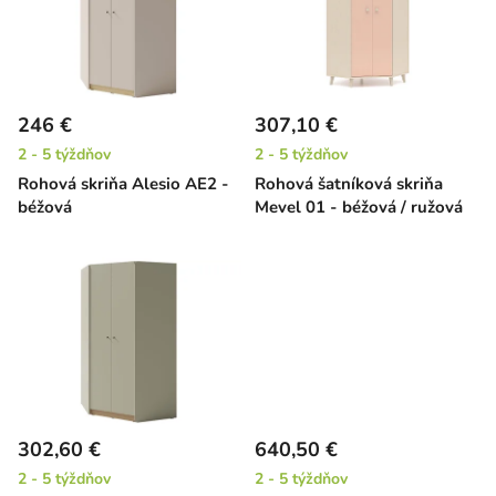
i
o
s
d
p
u
r
k
246 €
307,10 €
o
t
2 - 5 týždňov
2 - 5 týždňov
d
o
Rohová skriňa Alesio AE2 -
Rohová šatníková skriňa
u
v
béžová
Mevel 01 - béžová / ružová
k
t
o
v
302,60 €
640,50 €
2 - 5 týždňov
2 - 5 týždňov