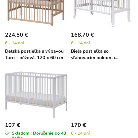
i
o
s
d
p
u
r
k
224,50 €
168,70 €
o
t
6 - 14 dní
6 - 14 dní
d
o
Detská postieľka s výbavou
Biela postieľka so
u
v
Toro - béžová, 120 x 60 cm
sťahovacím bokom a
k
zábranou Kamka - borovica,
t
120 x 60 cm
o
v
107 €
170 €
Skladom | Doručenie do 48
6 - 14 dní