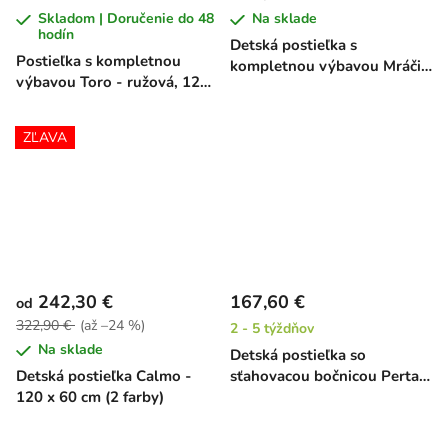
Skladom | Doručenie do 48
Na sklade
hodín
Detská postieľka s
Postieľka s kompletnou
kompletnou výbavou Mráčik
výbavou Toro - ružová, 120
- ružová, 120 x 60 cm
x 60 cm
ZĽAVA
242,30 €
167,60 €
od
322,90 €
(až –24 %)
2 - 5 týždňov
Na sklade
Detská postieľka so
Detská postieľka Calmo -
sťahovacou bočnicou Perta -
120 x 60 cm (2 farby)
buk, 120 x 60 cm