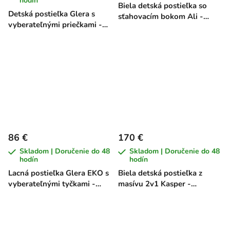
hodín
Biela detská postieľka so
Detská postieľka Glera s
sťahovacím bokom Ali -
vyberateľnými priečkami -
borovica, 120 x 60 cm
buk, 120 x 60 cm
86 €
170 €
Skladom | Doručenie do 48
Skladom | Doručenie do 48
hodín
hodín
Lacná postieľka Glera EKO s
Biela detská postieľka z
vyberateľnými tyčkami -
masívu 2v1 Kasper -
buk, 120 x 60 cm
borovica, 140 x 70 cm