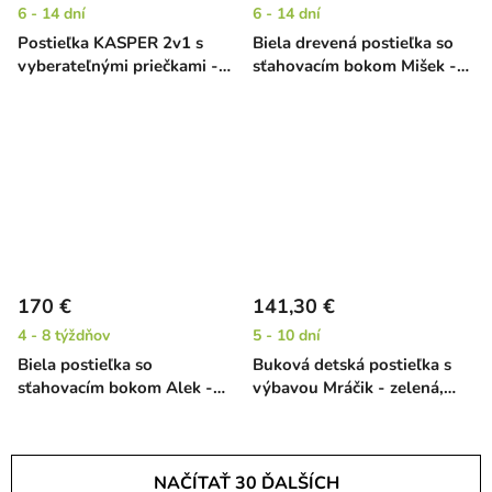
6 - 14 dní
6 - 14 dní
Postieľka KASPER 2v1 s
Biela drevená postieľka so
vyberateľnými priečkami -
sťahovacím bokom Mišek -
borovica, 140 x 70 cm
buk, 120 x 60 cm
170 €
141,30 €
4 - 8 týždňov
5 - 10 dní
Biela postieľka so
Buková detská postieľka s
sťahovacím bokom Alek -
výbavou Mráčik - zelená,
borovica, 120 x 60 cm
120 x 60 cm
NAČÍTAŤ 30 ĎALŠÍCH