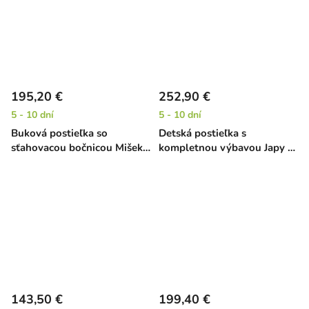
195,20 €
252,90 €
5 - 10 dní
5 - 10 dní
Buková postieľka so
Detská postieľka s
sťahovacou bočnicou Mišek -
kompletnou výbavou Japy -
prírodná, 120 x 60 cm
béžová, 120 x 60 cm
143,50 €
199,40 €