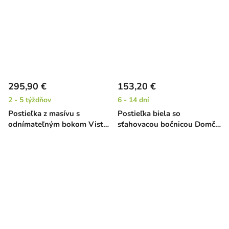
295,90 €
153,20 €
2 - 5 týždňov
6 - 14 dní
Postieľka z masívu s
Postieľka biela so
odnímateľným bokom Vista
sťahovacou bočnicou Domčo
- buk, 120 x 60 cm
- borovica, 120 x 60 cm