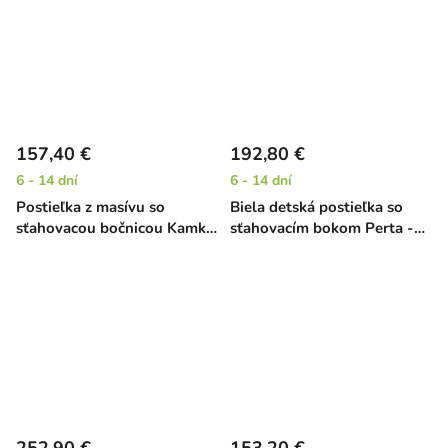
157,40 €
192,80 €
6 - 14 dní
6 - 14 dní
Postieľka z masívu so
Biela detská postieľka so
sťahovacou bočnicou Kamka
sťahovacím bokom Perta -
EKO - borovica, 120 x 60 cm
buk, 140 x 70 cm