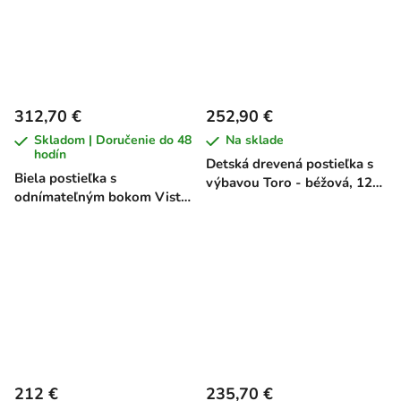
312,70 €
252,90 €
Skladom | Doručenie do 48
Na sklade
hodín
Detská drevená postieľka s
Biela postieľka s
výbavou Toro - béžová, 120
odnímateľným bokom Vista
x 60 cm
- buk, 120 x 60 cm
212 €
235,70 €