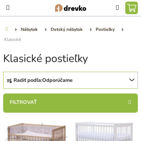
Prejsť
Hľadať
na
NÁ
obsah
KO
Nábytok
Detský nábytok
Postieľky
Domov
Klasické
Klasické postieľky
R
Radiť podľa:
Odporúčame
a
d
e
n
i
V
e
ý
p
p
r