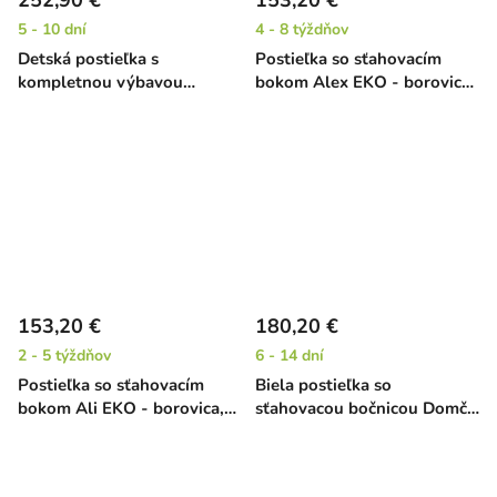
252,90 €
153,20 €
5 - 10 dní
4 - 8 týždňov
Detská postieľka s
Postieľka so sťahovacím
kompletnou výbavou
bokom Alex EKO - borovica,
Hviezdička - béžová, 120 x
120 x 60 cm
60 cm
153,20 €
180,20 €
2 - 5 týždňov
6 - 14 dní
Postieľka so sťahovacím
Biela postieľka so
bokom Ali EKO - borovica,
sťahovacou bočnicou Domčo
120 x 60 cm
- borovica, 140 x 70 cm