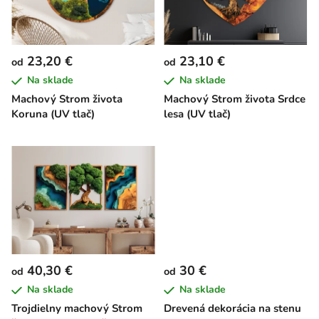
s
d
p
u
r
k
23,20 €
23,10 €
od
od
o
t
Na sklade
Na sklade
d
o
Machový Strom života
Machový Strom života Srdce
u
v
Koruna (UV tlač)
lesa (UV tlač)
k
t
o
v
40,30 €
30 €
od
od
Na sklade
Na sklade
Trojdielny machový Strom
Drevená dekorácia na stenu