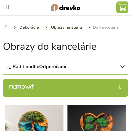
Prejsť
Hľadať
na
NÁ
obsah
KO
Dekorácie
Obrazy na stenu
Do kancelárie
Domov
Obrazy do kancelárie
R
Radiť podľa:
Odporúčame
a
d
e
n
i
V
e
ý
p
p
r
i
o