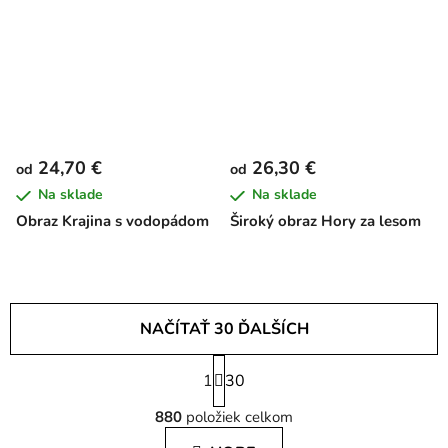
24,70 €
26,30 €
od
od
Na sklade
Na sklade
Obraz Krajina s vodopádom
Široký obraz Hory za lesom
NAČÍTAŤ 30 ĎALŠÍCH
S
1
t
30
O
r
880
položiek celkom
á
v
n
l