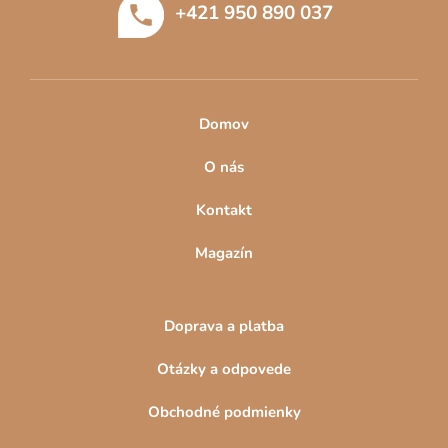
+421 950 890 037
i
Obrazy do chodby
Obrazy do obývačky
e
Obrazy do spálne
Domov
O nás
Kontakt
Magazín
Doprava a platba
Otázky a odpovede
Obchodné podmienky