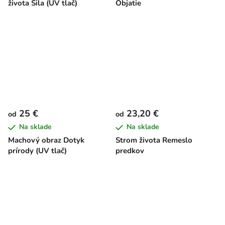
života Sila (UV tlač)
Objatie
25 €
23,20 €
od
od
Na sklade
Na sklade
Machový obraz Dotyk
Strom života Remeslo
prírody (UV tlač)
predkov