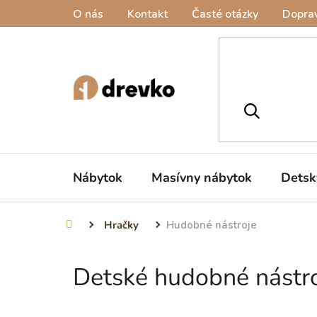
Prejsť
O nás
Kontakt
Časté otázky
Doprav
na
obsah
Nábytok
Masívny nábytok
Detsk
Hračky
Hudobné nástroje
Domov
Detské hudobné nástr
B