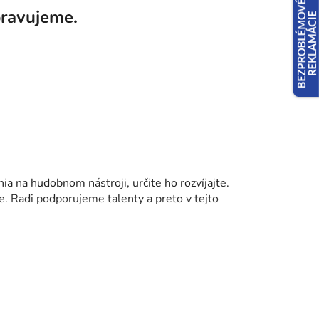
pravujeme.
tné kategórie.
a na hudobnom nástroji, určite ho rozvíjajte.
e. Radi podporujeme talenty a preto v tejto
DU
é svojimi tónmi na klavíri potešia každého
aťu rozvíjať jeho zmysly.