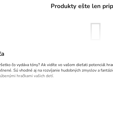
Produkty ešte len pri
eťa
Môžete sa ale pozrieť na osta
ko čo vydáva tóny? Ak vidíte vo vašom dieťati potenciál hrani
oľnené. Sú vhodné aj na rozvíjanie hudobných zmyslov a fantázi
SPÄŤ DO OBCHO
bľúbenými hračkami vašich detí.
ov, ktorí majú chuť stať sa bubeníkmi, či jemné dievčatká, ktor
bné nástroje, ktoré okrem príjemných tónov pomôžu vášmu dieť