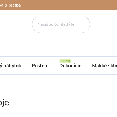
a & platba
ý nábytok
Postele
Dekorácie
Mäkké skl
oje