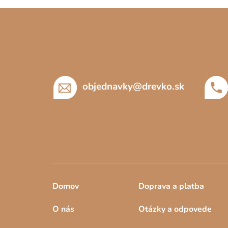
Ak vaše dieťa neinklinuje k hudbe, máme pre vá
Z
á
p
ä
t
objednavky
@
drevko.sk
i
e
Domov
Doprava a platba
O nás
Otázky a odpovede