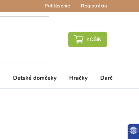
Prihlásenie
Registrácia
NÁKUPNÝ
KOŠÍK
o
Detské domčeky
Hračky
Darčeky
V