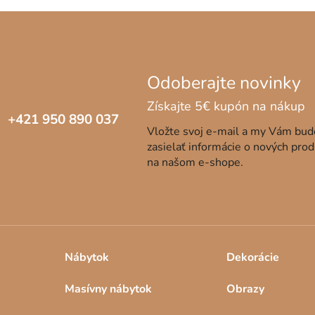
s tradičné
autíčka
,
odrážadlá
či
drevené stavebnice
a
kuchynky.
+421 950 890 037
Vložte svoj e-mail a my Vám bu
zasielať informácie o nových pro
na našom e-shope.
Nábytok
Dekorácie
Masívny nábytok
Obrazy