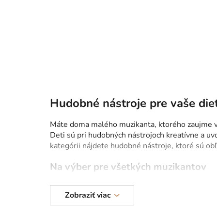
o
č
n
ý
p
a
n
e
Hudobné nástroje pre vaše di
l
Máte doma malého muzikanta, ktorého zaujme všet
Deti sú pri hudobných nástrojoch kreatívne a uv
kategórii nájdete hudobné nástroje, ktoré sú o
Na výber pre všetkých muzikantov
Prinášame hudobné nástroje pre šikovných chlapc
Zobraziť viac
poslucháča. V ponuke máme aj vzdelávacie hudo