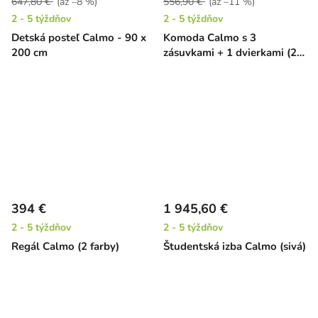
647,80 €
(až –8 %)
556,90 €
(až –11 %)
2 - 5 týždňov
2 - 5 týždňov
Detská posteľ Calmo - 90 x
Komoda Calmo s 3
200 cm
zásuvkami + 1 dvierkami (2
farby)
394 €
1 945,60 €
2 - 5 týždňov
2 - 5 týždňov
Regál Calmo (2 farby)
Študentská izba Calmo (sivá)