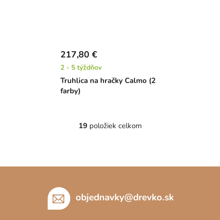
217,80 €
2 - 5 týždňov
Truhlica na hračky Calmo (2
farby)
19
položiek celkom
O
v
l
á
Z
d
á
a
c
p
objednavky
@
drevko.sk
i
ä
e