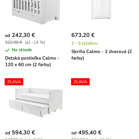
i
o
s
d
p
u
r
k
242,30 €
673,20 €
od
o
t
322,90 €
(až –24 %)
2 - 5 týždňov
d
o
Na sklade
Skriňa Calmo - 2 dverová (2
u
v
Detská postieľka Calmo -
farby)
k
120 x 60 cm (2 farby)
t
o
ZĽAVA
ZĽAVA
v
594,30 €
495,40 €
od
od