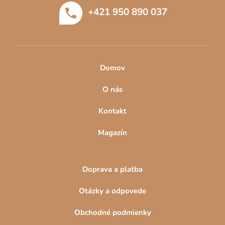
t
p
+421 950 890 037
i
r
e
v
k
y
v
Domov
ý
p
O nás
i
s
Kontakt
u
Magazín
Doprava a platba
Otázky a odpovede
Obchodné podmienky