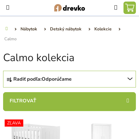
Prejsť
Hľadať
na
NÁ
obsah
KO
Nábytok
Detský nábytok
Kolekcie
Domov
Calmo
Calmo kolekcia
R
Radiť podľa:
Odporúčame
a
d
e
n
i
V
e
ZĽAVA
ý
p
p
r