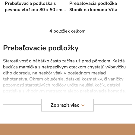
Prebaľovacia podložka s
Prebaľovacia podložka
pevnou vložkou 80 x 50 cm -
Sloník na komodu Vila
sloník
4
položiek celkom
O
v
l
Prebaľovacie podložky
á
d
Starostlivosť o bábätko často začína už pred pôrodom. Každá
a
budúca mamička s netrpezlivým oteckom chystajú výbavičku
c
dlho dopredu, najneskôr však v poslednom mesiaci
tehotenstva. Okrem oblečenia, detskej kozmetiky, či vaničky
i
pozornosti starostlivých rodičov určite neušiel kočík, detská
e
postieľka s vhodným matracom alebo
prebaľovacia komoda
.
p
r
Prebaľovacie podložky sú na nezaplatenie
Zobraziť viac
v
k
Kúpa komody s
prebaľovacím pultom
je z pohľadu množstva
y
plienok, ktoré dieťa „spotrebuje“ kým sa naučí používať nočník
Z
v
vynikajúcou investíciou. Pre váš namáhaný chrbát i pre samotné
ý
dieťatko. Komoda s prebaľovacím pultom sa však nezaobíde bez