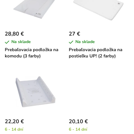
i
o
s
d
p
u
r
k
28,80 €
27 €
o
t
Na sklade
Na sklade
d
o
Prebaľovacia podložka na
Prebaľovacia podložka na
u
v
komodu (3 farby)
postieľku UP! (2 farby)
k
t
o
v
22,20 €
20,10 €
6 - 14 dní
6 - 14 dní