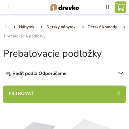
Prejsť
Hľadať
na
NÁ
obsah
KO
Nábytok
Detský nábytok
Detské komody
Domov
Prebaľovacie podložky
Prebaľovacie podložky
R
Radiť podľa:
Odporúčame
a
d
e
n
i
V
e
ý
p
p
r