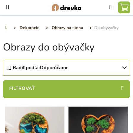
Prejsť
Hľadať
na
NÁ
obsah
KO
Dekorácie
Obrazy na stenu
Do obývačky
Domov
Obrazy do obývačky
R
Radiť podľa:
Odporúčame
a
d
e
n
i
V
e
ý
p
p
r
i
o