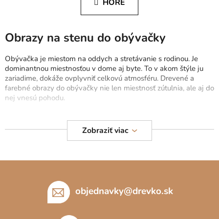
HORE
k
á
o
d
v
a
a
Obrazy na stenu do obývačky
c
n
i
i
Obývačka je miestom na oddych a stretávanie s rodinou. Je
e
e
dominantnou miestnosťou v dome aj byte. To v akom štýle ju
p
zariadime, dokáže ovplyvniť celkovú atmosféru. Drevené a
r
farebné obrazy do obývačky nie len miestnosť zútulnia, ale aj do
v
nej vnesú pohodu.
k
y
Prinášame vám moderné obrazy z dreva, ktoré
vyrábane v
v
drevku na Slovensku
. Poctivo vyrábané obrazy z prírodných
Zobraziť viac
ý
materiálov sa snažíme
doručiť rýchlo a bezpečne
. Vybrať si
p
môžete zo širokej ponuky
citátov na stenu
,
abstraktných
obrazov
,
viacdielnych obrazov
či
gravírovaných obrazov
do
i
Z
obývačky. Drevené obrazy na stenu sú výborným doplnkom do
s
á
moderných aj klasických interiérov.
u
p
objednavky
@
drevko.sk
Veľké obrazy na stenu do každej miestnosti
ä
t
Obrazy do spálne