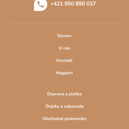
+421 950 890 037
i
Obrazy do detskej izby
Obrazy do kuchyne
e
Obrazy do kancelárie
Domov
O nás
Kontakt
Magazín
Doprava a platba
Otázky a odpovede
Obchodné podmienky