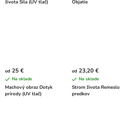
života Sila (UV tlač)
Objatie
25 €
23,20 €
od
od
Na sklade
Na sklade
Machový obraz Dotyk
Strom života Remeslo
prírody (UV tlač)
predkov