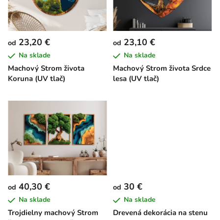
s
d
p
u
r
k
23,20 €
23,10 €
od
od
o
t
Na sklade
Na sklade
d
o
Machový Strom života
Machový Strom života Srdce
u
v
Koruna (UV tlač)
lesa (UV tlač)
k
t
o
v
40,30 €
30 €
od
od
Na sklade
Na sklade
Trojdielny machový Strom
Drevená dekorácia na stenu