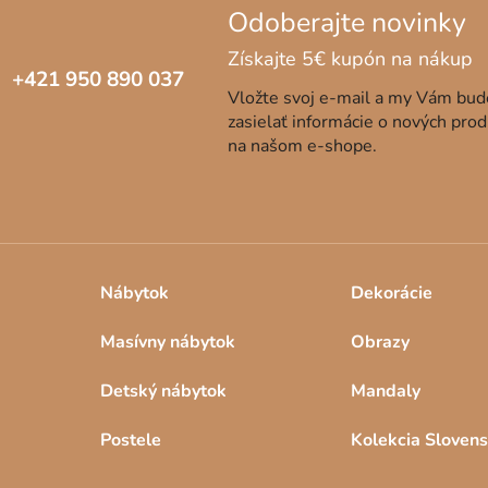
i
e
p
+421 950 890 037
r
Vložte svoj e-mail a my Vám bu
v
zasielať informácie o nových pro
k
na našom e-shope.
y
v
ý
p
i
s
Nábytok
Dekorácie
u
Masívny nábytok
Obrazy
Detský nábytok
Mandaly
Postele
Kolekcia Sloven