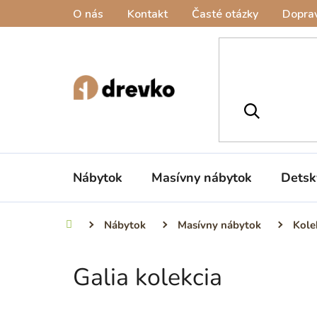
Prejsť
O nás
Kontakt
Časté otázky
Doprav
na
obsah
Nábytok
Masívny nábytok
Detsk
Nábytok
Masívny nábytok
Kole
Domov
Galia kolekcia
B