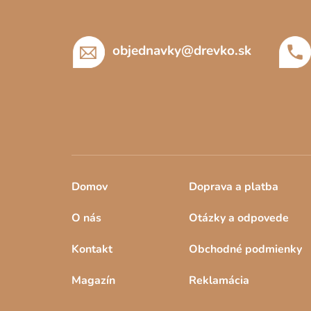
p
ä
t
objednavky
@
drevko.sk
i
e
Domov
Doprava a platba
O nás
Otázky a odpovede
Kontakt
Obchodné podmienky
Magazín
Reklamácia