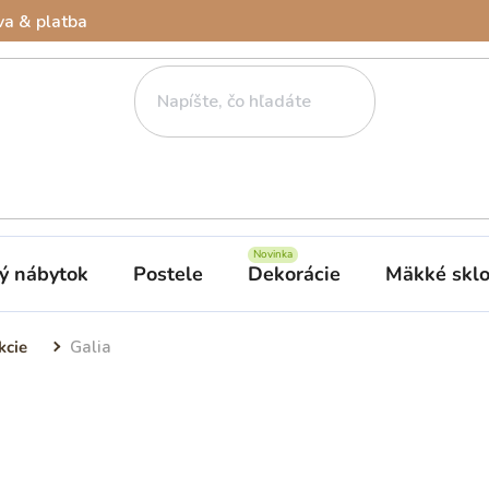
a & platba
ý nábytok
Postele
Dekorácie
Mäkké skl
kcie
Galia