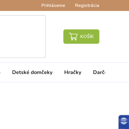
Prihlásenie
Registrácia
NÁKUPNÝ
KOŠÍK
o
Detské domčeky
Hračky
Darčeky
V