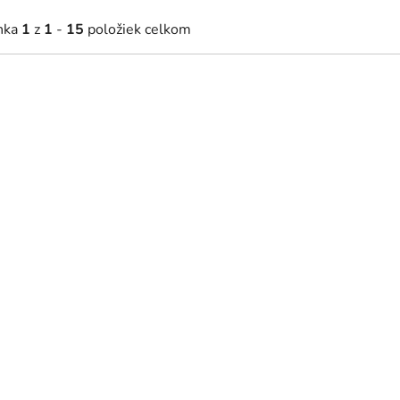
nka
1
z
1
-
15
položiek celkom
NOVINKA
NOVINKA
 €
479 €
2 - 5 týždňov
2 - 5 týždňov
ená závesná polica Galia 01 -
Drevená závesná polica Gal
ená
dub
NOVINKA
NOVINKA