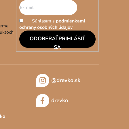
Súhlasím s
podmienkami
deme
ochrany osobných údajov
duktoch
PRIHLÁSIŤ
SA
@drevko.sk
drevko
sko