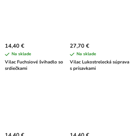
14,40 €
27,70 €
Na sklade
Na sklade
Vilac Fuchsiové švihadlo so
Vilac Lukostrelecká súprava
srdiečkami
s prísavkami
14,40 €
14,40 €