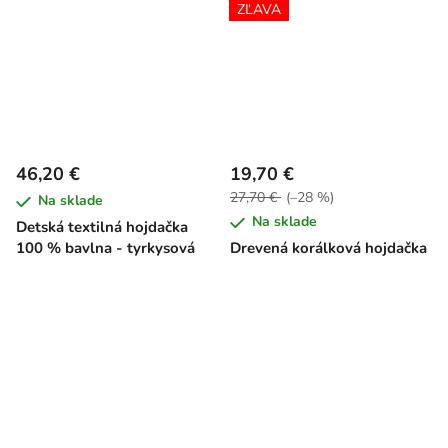
ZĽAVA
46,20 €
19,70 €
27,70 €
(–28 %)
Na sklade
Na sklade
Detská textilná hojdačka
100 % bavlna - tyrkysová
Drevená korálková hojdačka