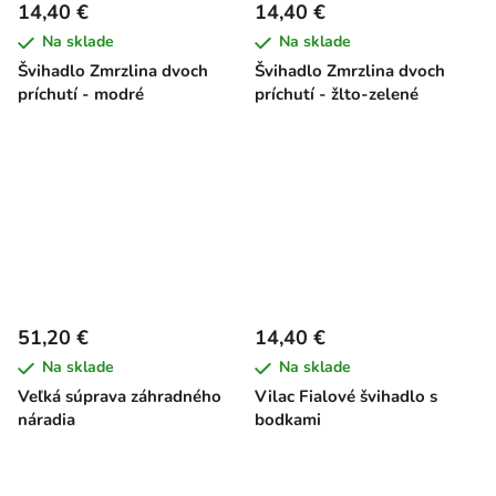
14,40 €
14,40 €
Na sklade
Na sklade
Švihadlo Zmrzlina dvoch
Švihadlo Zmrzlina dvoch
príchutí - modré
príchutí - žlto-zelené
51,20 €
14,40 €
Na sklade
Na sklade
Veľká súprava záhradného
Vilac Fialové švihadlo s
náradia
bodkami