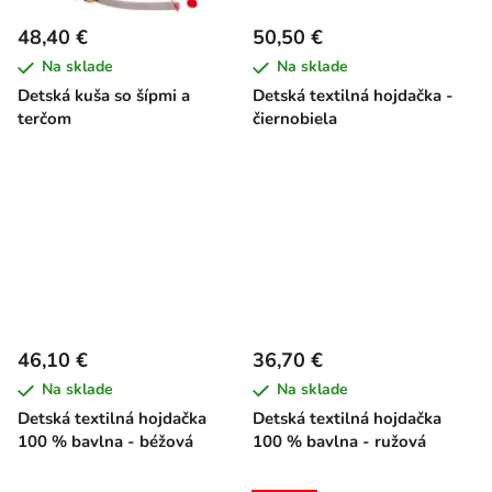
48,40 €
50,50 €
Na sklade
Na sklade
Detská kuša so šípmi a
Detská textilná hojdačka -
terčom
čiernobiela
46,10 €
36,70 €
Na sklade
Na sklade
Detská textilná hojdačka
Detská textilná hojdačka
100 % bavlna - béžová
100 % bavlna - ružová