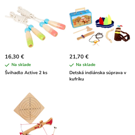
V
e
ý
p
p
r
i
o
s
d
p
u
r
k
16,30 €
21,70 €
o
t
Na sklade
Na sklade
d
o
Švihadlo Active 2 ks
Detská indiánska súprava v
u
v
kufríku
k
t
o
v