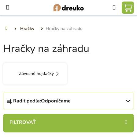
Prejsť
Hľadať
na
NÁ
obsah
KO
Hračky
Hračky na záhradu
Domov
Hračky na záhradu
Závesné hojdačky
R
Radiť podľa:
Odporúčame
a
d
e
n
i