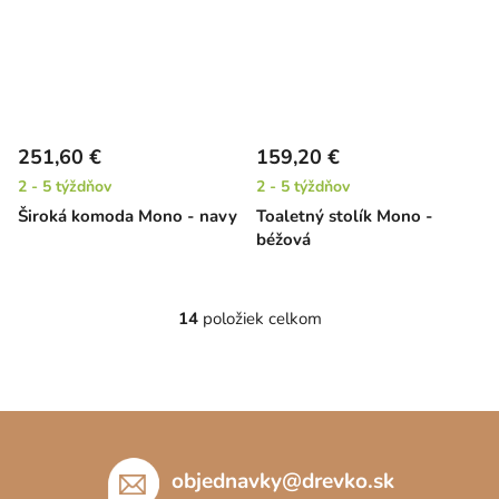
251,60 €
159,20 €
2 - 5 týždňov
2 - 5 týždňov
Široká komoda Mono - navy
Toaletný stolík Mono -
béžová
14
položiek celkom
O
v
l
á
Z
d
á
a
c
p
objednavky
@
drevko.sk