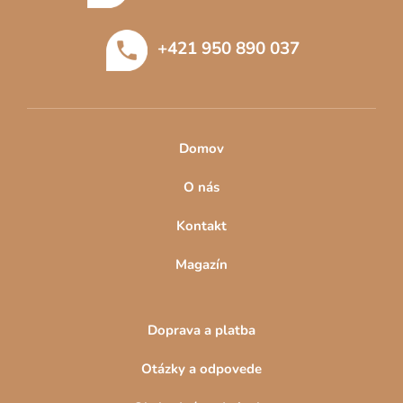
i
ä
e
t
p
+421 950 890 037
i
r
e
v
k
y
v
Domov
ý
p
O nás
i
s
Kontakt
u
Magazín
Doprava a platba
Otázky a odpovede