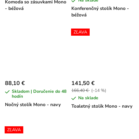
Na sklade
Komoda so zásuvkami Mono
- béžová
Konferenčný stolík Mono -
béžová
ZĽAVA
88,10 €
141,50 €
166,40 €
(–14 %)
Skladom | Doručenie do 48
hodín
Na sklade
Nočný stolík Mono - navy
Toaletný stolík Mono - navy
ZĽAVA