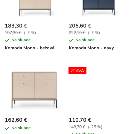
s
d
p
u
r
k
183,30 €
205,60 €
o
t
197,30 €
(–7 %)
222,10 €
(–7 %)
d
o
Na sklade
Na sklade
u
v
Komoda Mono - béžová
Komoda Mono - navy
k
t
o
ZĽAVA
v
162,60 €
110,70 €
148,70 €
(–25 %)
Na sklade