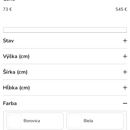
p
r
73
€
545
€
o
d
u
k
Stav
t
o
Výška (cm)
v
Šírka (cm)
Hĺbka (cm)
Farba
Borovica
Biela