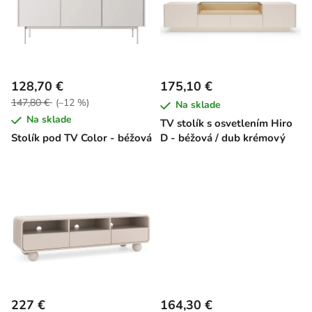
p
i
s
p
r
128,70 €
175,10 €
o
147,80 €
(–12 %)
Na sklade
d
Na sklade
TV stolík s osvetlením Hiro
u
Stolík pod TV Color - béžová
D - béžová / dub krémový
k
t
o
v
227 €
164,30 €