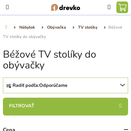
Prejsť
Hľadať
na
NÁ
obsah
KO
Nábytok
Obývačka
TV stolíky
Béžové
Domov
TV stolíky do obývačky
Béžové TV stolíky do
obývačky
R
Radiť podľa:
Odporúčame
a
d
e
n
i
e
Cena