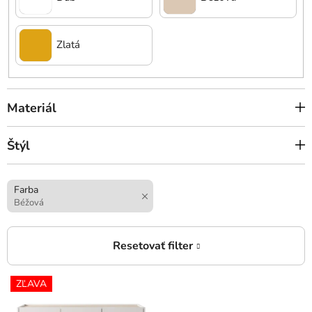
Zlatá
Materiál
Štýl
Farba
Béžová
V
ZĽAVA
ý