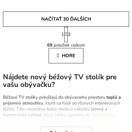
NAČÍTAŤ 30 ĎALŠÍCH
S
1
t
3
O
r
69
položiek celkom
á
v
n
l
HORE
k
á
o
d
v
a
a
Nájdete nový béžový TV stolík pre
c
n
vašu obývačku?
i
i
e
e
Béžové TV stolíky prinášajú do obývacieho priestoru
teplú a
p
príjemnú atmosféru
, ktorá sa hodí do rôznych interiérových
r
štýlov. Táto neutrálna farba dodáva nábytku
jemný a
v
harmonický vzhľad
, ktorý ľahko zapadne do
moderného
,
k
klasického aj boho dizajnu. Béžové TV stolíky sú ideálne pre
y
tých, ktorí hľadajú
nábytok
, ktorý spája eleganciu s útulnosťou.
v