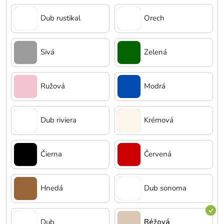
Dub rustikal
Orech
Sivá
Zelená
Ružová
Modrá
Dub riviera
Krémová
Čierna
Červená
Hnedá
Dub sonoma
Dub
Béžová