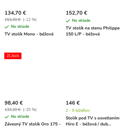
134,70 €
152,70 €
153,20 €
(–12 %)
Na sklade
Na sklade
TV stolík na stenu Philippe
TV stolík Mono - béžová
150 L/P - béžová
ZĽAVA
98,40 €
146 €
132,20 €
(–25 %)
2 - 5 týždňov
Na sklade
Stolík pod TV s osvetlením
Závesný TV stolík Oro 175 -
Hiro E - béžová / dub