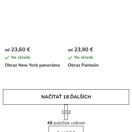
23,60 €
23,90 €
od
od
Na sklade
Na sklade
Obraz New York panoráma
Obraz Panteón
NAČÍTAŤ 18 ĎALŠÍCH
S
1
t
2
O
r
48
položiek celkom
á
v
n
l