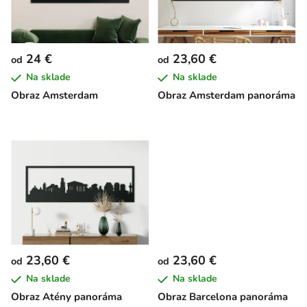
s
d
p
u
r
k
24 €
23,60 €
od
od
o
t
Na sklade
Na sklade
d
o
Obraz Amsterdam
Obraz Amsterdam panoráma
u
v
k
t
o
v
23,60 €
23,60 €
od
od
Na sklade
Na sklade
Obraz Atény panoráma
Obraz Barcelona panoráma