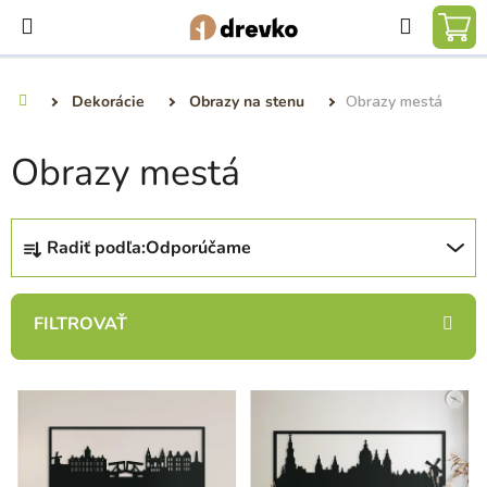
Prejsť
Hľadať
na
NÁ
obsah
KO
Dekorácie
Obrazy na stenu
Obrazy mestá
Domov
Obrazy mestá
R
Radiť podľa:
Odporúčame
a
d
e
n
i
V
e
ý
p
p
r
i
o