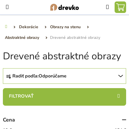
Prejsť
Hľadať
na
NÁ
obsah
KO
Dekorácie
Obrazy na stenu
Domov
Abstraktné obrazy
Drevené abstraktné obrazy
Drevené abstraktné obrazy
R
Radiť podľa:
Odporúčame
a
d
e
n
i
e
Cena
p