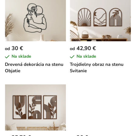
ý
p
i
s
p
r
30 €
42,90 €
od
od
o
Na sklade
Na sklade
d
Drevená dekorácia na stenu
Trojdielny obraz na stenu
u
Objatie
Svitanie
k
t
o
v