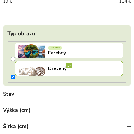
r
19
€
134
€
o
d
u
k
Typ obrazu
t
o
v
Stav
Výška (cm)
Šírka (cm)