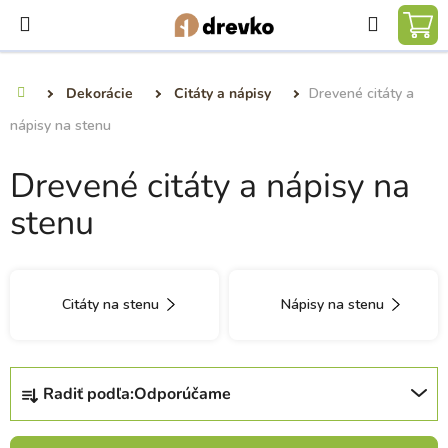
Prejsť
Hľadať
na
NÁ
obsah
KO
Dekorácie
Citáty a nápisy
Drevené citáty a
Domov
nápisy na stenu
Drevené citáty a nápisy na
stenu
Citáty na stenu
Nápisy na stenu
R
Radiť podľa:
Odporúčame
a
d