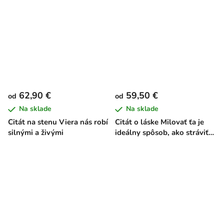
62,90 €
59,50 €
od
od
Na sklade
Na sklade
Citát na stenu Viera nás robí
Citát o láske Milovať ťa je
silnými a živými
ideálny spôsob, ako stráviť
celý život