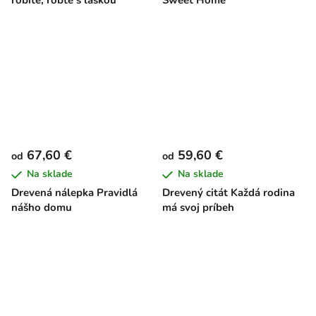
robíte, robte s láskou
Sweet Home
67,60 €
59,60 €
od
od
Na sklade
Na sklade
Drevená nálepka Pravidlá
Drevený citát Každá rodina
nášho domu
má svoj príbeh