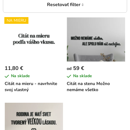
V
NA MIERU
ý
p
i
s
p
r
11,80 €
59 €
od
o
Na sklade
Na sklade
d
Citát na mieru - navrhnite
Citát na stenu Možno
u
svoj vlastný
nemáme všetko
k
t
o
v