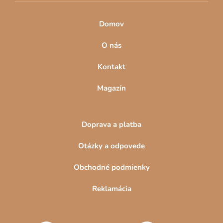
p
i
s
Domov
u
O nás
Kontakt
Magazín
Doprava a platba
Otázky a odpovede
Obchodné podmienky
Reklamácia