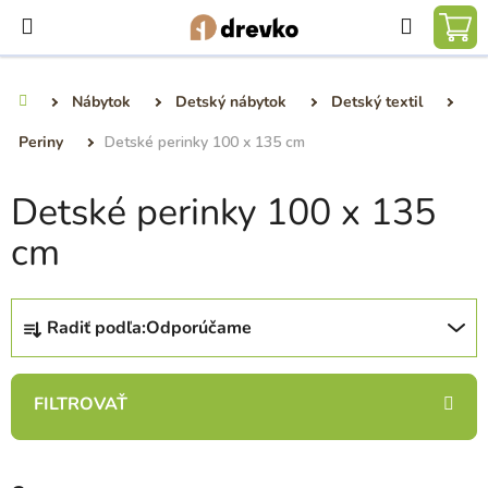
Prejsť
Hľadať
na
NÁ
obsah
KO
Nábytok
Detský nábytok
Detský textil
Domov
Periny
Detské perinky 100 x 135 cm
Detské perinky 100 x 135
cm
R
Radiť podľa:
Odporúčame
a
d
e
n
i
e