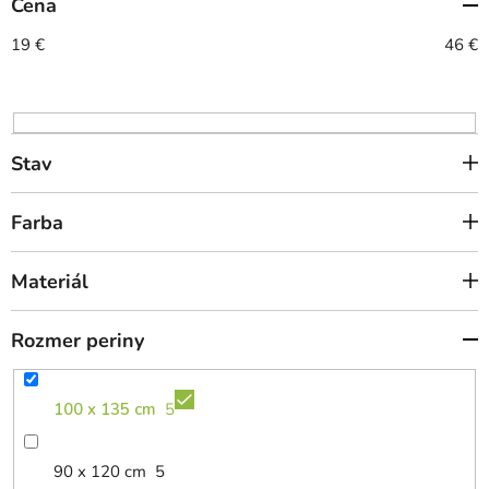
Cena
p
r
19
€
46
€
o
d
u
k
Stav
t
o
Farba
v
Materiál
Rozmer periny
100 x 135 cm
5
90 x 120 cm
5