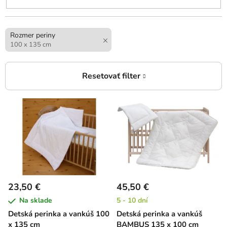
Rozmer periny
100 x 135 cm
V
ý
p
i
s
p
r
23,50 €
45,50 €
o
Na sklade
5 - 10 dní
d
Detská perinka a vankúš 100
Detská perinka a vankúš
u
x 135 cm
BAMBUS 135 x 100 cm