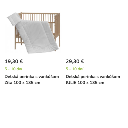
k
t
o
v
19,30 €
29,30 €
5 - 10 dní
5 - 10 dní
Detská perinka s vankúšom
Detská perinka s vankúšom
Zita 100 x 135 cm
JULIE 100 x 135 cm