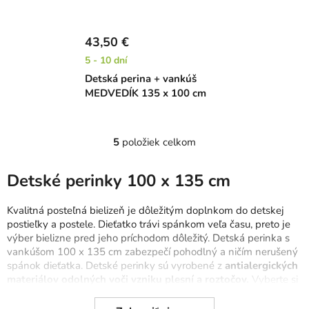
43,50 €
5 - 10 dní
Detská perina + vankúš
MEDVEDÍK 135 x 100 cm
5
položiek celkom
O
v
l
Detské perinky 100 x 135 cm
á
d
Kvalitná posteľná bielizeň je dôležitým doplnkom do detskej
a
postieľky a postele. Dieťatko trávi spánkom veľa času, preto je
c
výber bielizne pred jeho príchodom dôležitý. Detská perinka s
vankúšom 100 x 135 cm zabezpečí pohodlný a ničím nerušený
i
spánok dieťatka. Detské perinky sú vyrobené z
antialergických
e
materiálov odolných voči vzniku plesní a roztočov.
Vyberte si
p
aj
bavlnené detské obliečky
,
detské plachty
či
matrace do
r
postieľky
a postele.