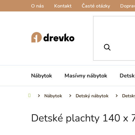
Prejsť
O nás
Kontakt
Časté otázky
Doprav
na
obsah
Nábytok
Masívny nábytok
Detsk
Nábytok
Detský nábytok
Detský
Domov
Detské plachty 140 x 
B