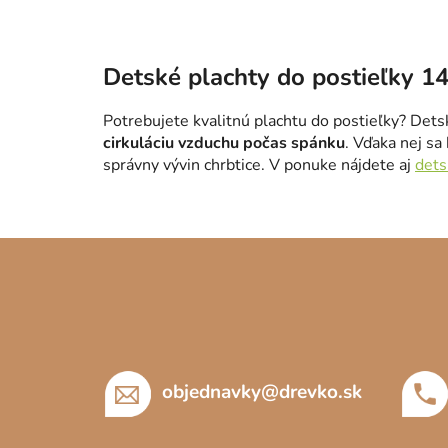
Detské plachty do postieľky 1
Potrebujete kvalitnú plachtu do postieľky? Dets
cirkuláciu vzduchu počas spánku
. Vďaka nej sa
správny vývin chrbtice. V ponuke nájdete aj
dets
Z
á
p
ä
t
objednavky
@
drevko.sk
i
e