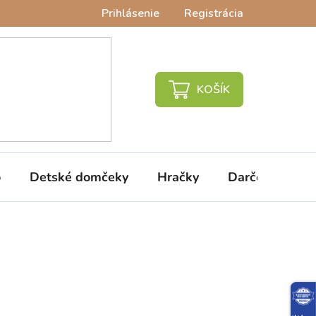
Prihlásenie
Registrácia
NÁKUPNÝ
KOŠÍK
o
Detské domčeky
Hračky
Darčeky
V