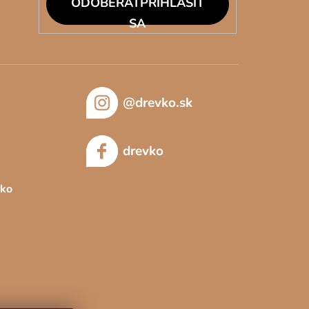
PRIHLÁSIŤ
SA
@drevko.sk
drevko
sko