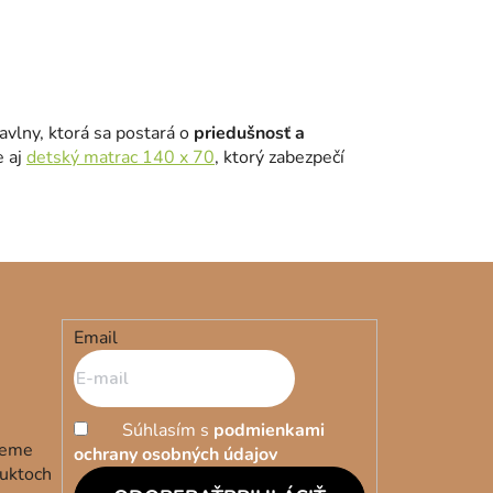
avlny, ktorá sa postará o
priedušnosť a
e aj
detský matrac 140 x 70
, ktorý zabezpečí
Email
Súhlasím s
podmienkami
deme
ochrany osobných údajov
duktoch