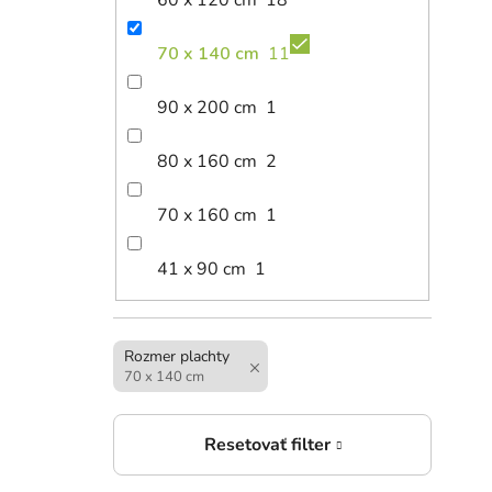
60 x 120 cm
18
70 x 140 cm
11
90 x 200 cm
1
80 x 160 cm
2
13,
70 x 160 cm
1
Nepr
šedá
41 x 90 cm
1
Rozmer plachty
70 x 140 cm