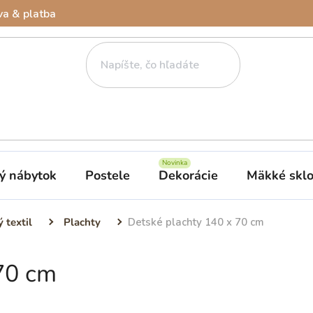
a & platba
ý nábytok
Postele
Dekorácie
Mäkké skl
 textil
Plachty
Detské plachty 140 x 70 cm
70 cm