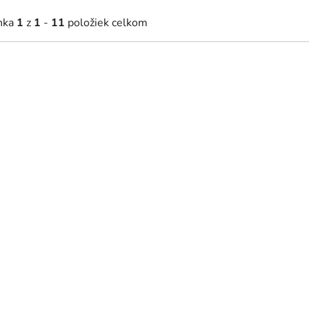
nka
1
z
1
-
11
položiek celkom
0 €
10,50 €
Na sklade
Na sklade
ká plachta LUX - biela, 140 x
Detská plachta LUX - béžov
cm
70 cm