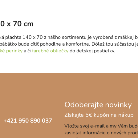
O
v
l
40 x 70 cm
á
d
ká plachta 140 x 70 z nášho sortimentu je vyrobená z mäkkej b
a
 bábätko bude cítiť pohodlne a komfortne. Dôležitou súčasťou j
c
ké perinky
a či
farebné obliečky
do detskej postieľky.
i
e
p
r
v
k
y
v
ý
p
i
+421 950 890 037
s
Vložte svoj e-mail a my Vám bu
u
zasielať informácie o nových pro