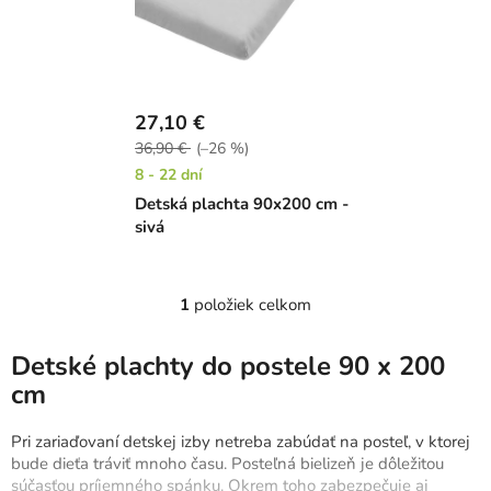
i
s
p
r
27,10 €
o
36,90 €
(–26 %)
d
8 - 22 dní
u
Detská plachta 90x200 cm -
k
sivá
t
o
v
1
položiek celkom
O
v
l
Detské plachty do postele 90 x 200
á
cm
d
a
Pri zariaďovaní detskej izby netreba zabúdať na posteľ, v ktorej
c
bude dieťa tráviť mnoho času. Posteľná bielizeň je dôležitou
i
súčasťou príjemného spánku. Okrem toho zabezpečuje aj