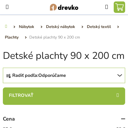
Prejsť
Hľadať
na
NÁ
obsah
KO
Nábytok
Detský nábytok
Detský textil
Domov
Plachty
Detské plachty 90 x 200 cm
Detské plachty 90 x 200 cm
R
Radiť podľa:
Odporúčame
a
d
e
n
i
e
Cena
p