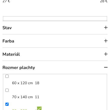
r
27
€
28
€
o
d
u
k
Stav
t
o
Farba
v
Materiál
Rozmer plachty
60 x 120 cm
18
70 x 140 cm
11