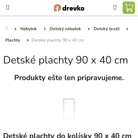
Prejsť
Hľadať
na
NÁ
obsah
KO
Nábytok
Detský nábytok
Detský textil
Domov
Plachty
Detské plachty 90 x 40 cm
Detské plachty 90 x 40 cm
Produkty ešte len pripravujeme.
Detské plachty do kolísky 90 x 40 cm