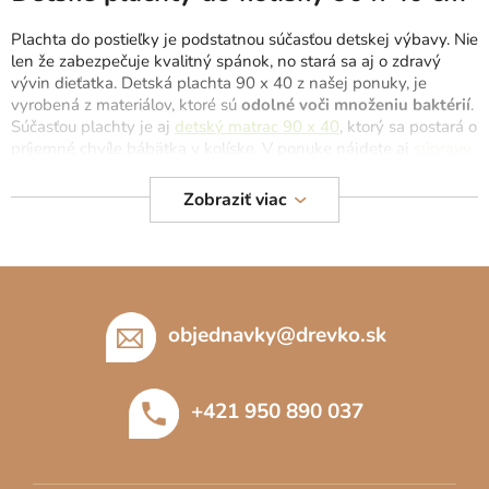
Môžete sa ale pozrieť na ostatné kategórie.
Plachta do postieľky je podstatnou súčasťou detskej výbavy. Nie
len že zabezpečuje kvalitný spánok, no stará sa aj o zdravý
SPÄŤ DO OBCHODU
vývin dieťatka. Detská plachta 90 x 40 z našej ponuky, je
vyrobená z materiálov, ktoré sú
odolné voči množeniu baktérií
.
Súčasťou plachty je aj
detský matrac 90 x 40
, ktorý sa postará o
príjemné chvíle bábätka v kolíske. V ponuke nájdete aj
súpravy
do kolísky
, ktoré obsahujú všetko, čo bude vaše dieťatko
potrebovať.
Zobraziť viac
Z
á
p
objednavky
@
drevko.sk
ä
t
+421 950 890 037
i
e