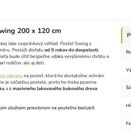
Swing 200 x 120 cm
kej izbe rozprávkový vzhľad. Posteľ Swing s
iéru. Poslúži dieťaťu
od 5 rokov do dospelosti.
Ro
ieťa bude cítiť bezpečne vďaka vyvýšenému chrbtu a
í rodičov, ale aj deti.
Vý
nú zábranu
na posteľ, ktorá ho dostatočne ochráni.
nie je súčasťou postele, preto ho treba pozorne
Ší
ky
a
z masívneho lakovaného bukového dreva
Hĺ
kým úložným priestorom na posteľnú bielizeň.
Fa