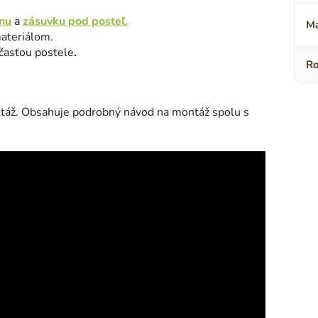
nu
a
zásuvku pod posteľ.
Ma
ateriálom.
účasťou postele
.
Ro
táž. Obsahuje podrobný návod na montáž spolu s