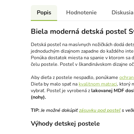
Popis
Hodnotenie
Diskusia
Biela moderná detská posteľ 
Detská posteľ na masívnych nožičkách dodá dets
jednoduchým dizajnom zapadne do každého inter
Ponúka dostatok miesta na spanie v ktorom sa d
čelu postele. Posteľ v škandinávskom dizajne očar
Aby dieťa z postele nespadlo, ponúkame
ochran
Dieťa by malo spať na
kvalitnom matraci
, ktorý 
vybrať. Posteľ je vyrobená z
lakovanej MDF dos
(nohy).
TIP:
Je možné dokúpiť
zásuvku pod posteľ
s veľ
Výhody detskej postele