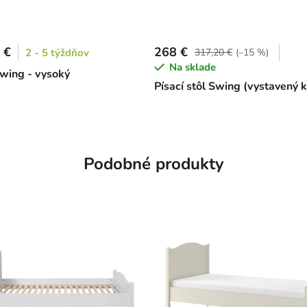
 €
268 €
2 - 5 týždňov
317,20 €
(–15 %)
Na sklade
wing - vysoký
Písací stôl Swing (vystavený 
Podobné produkty