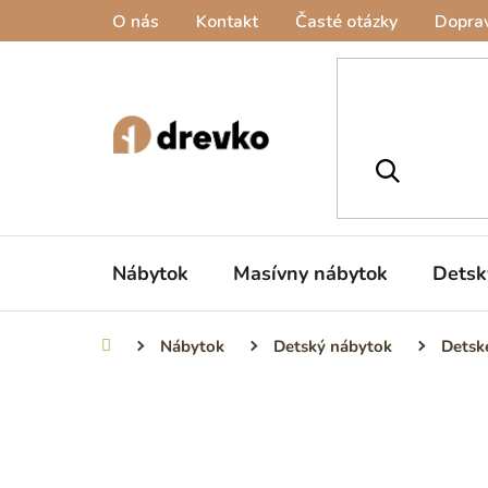
Prejsť
O nás
Kontakt
Časté otázky
Doprav
na
obsah
Nábytok
Masívny nábytok
Detsk
Nábytok
Detský nábytok
Detsk
Domov