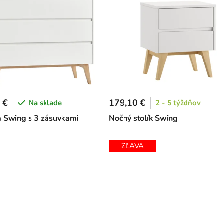
 €
179,10 €
Na sklade
2 - 5 týždňov
Swing s 3 zásuvkami
Nočný stolík Swing
ZĽAVA