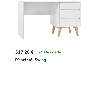
317,20 €
Na sklade
Písací stôl Swing