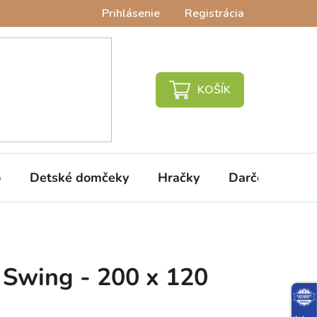
Prihlásenie
Registrácia
NÁKUPNÝ
KOŠÍK
o
Detské domčeky
Hračky
Darčeky
V
 Swing - 200 x 120