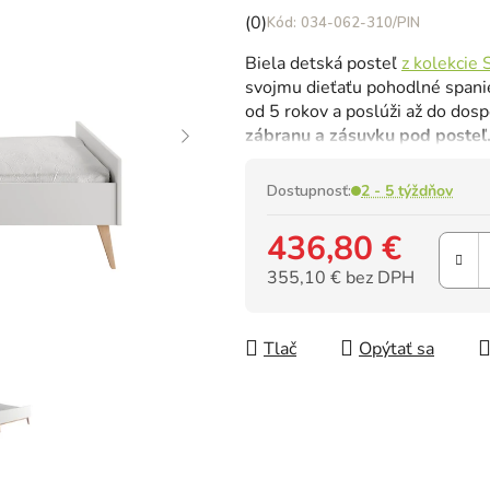
Priemerné
(0)
034-062-310/PIN
hodnotenie
Biela detská posteľ
z kolekcie
produktu
svojmu dieťaťu pohodlné spanie
je
od 5 rokov a poslúži až do dosp
0,0
zábranu a zásuvku pod posteľ
z
5
hviezdičiek.
Dostupnosť:
2 - 5 týždňov
436,80 €
355,10 € bez DPH
Jednotková cena:
Tlač
Opýtať sa