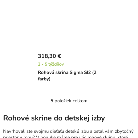
318,30 €
2 - 5 týždňov
Rohová skriňa Sigma SI2 (2
farby)
5
položiek celkom
O
v
l
Rohové skrine do detskej izby
á
d
Navrhovali ste svojmu dieťaťu detskú izbu a ostal vám zbytočný
a
priestor v rohu? V ponuke máme pre vás rohové skrine, ktoré