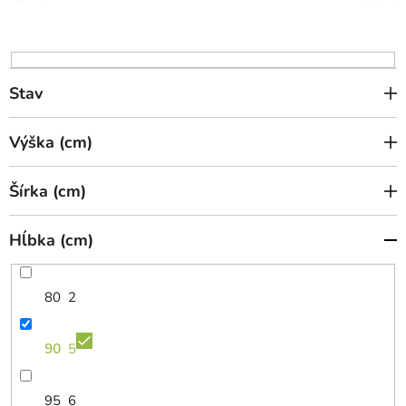
o
d
u
k
Stav
t
o
Výška (cm)
v
Šírka (cm)
Hĺbka (cm)
80
2
90
5
95
6