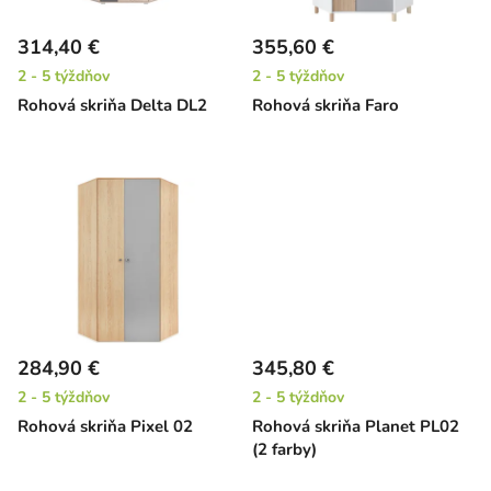
p
r
314,40 €
355,60 €
o
2 - 5 týždňov
2 - 5 týždňov
d
Rohová skriňa Delta DL2
Rohová skriňa Faro
u
k
t
o
v
284,90 €
345,80 €
2 - 5 týždňov
2 - 5 týždňov
Rohová skriňa Pixel 02
Rohová skriňa Planet PL02
(2 farby)