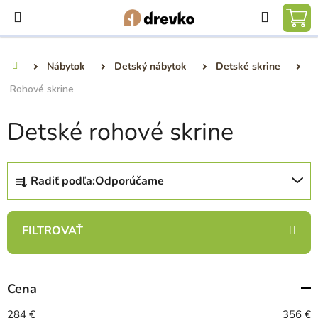
Prejsť
Hľadať
na
NÁ
obsah
KO
Nábytok
Detský nábytok
Detské skrine
Domov
Rohové skrine
Detské rohové skrine
R
Radiť podľa:
Odporúčame
a
d
e
n
i
e
Cena
p
r
284
€
356
€