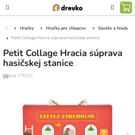
Prejsť
Hľadať
na
NÁ
obsah
KO
Hračky
Hračky pre chlapcov
Garáže a hrady
Domov
Petit Collage Hracia súprava hasičskej stanice
Petit Collage Hracia súprava
hasičskej stanice
Priemerné
(0)
PTC527
hodnotenie
produktu
je
0,0
z
5
hviezdičiek.