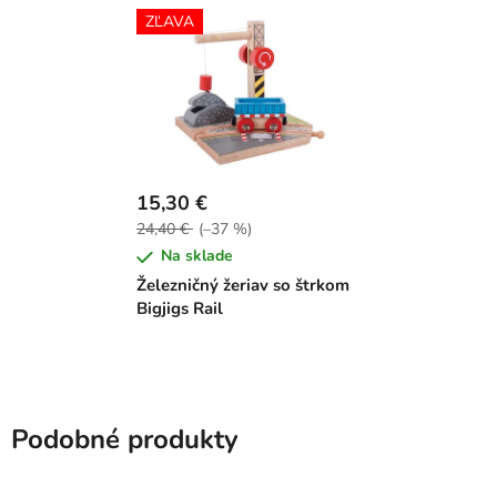
ZĽAVA
15,30 €
24,40 €
(–37 %)
Na sklade
Železničný žeriav so štrkom
Bigjigs Rail
Podobné produkty