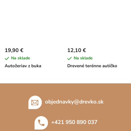
19,90 €
12,10 €
Na sklade
Na sklade
Autožeriav z buka
Drevené terénne autíčko
Z
á
p
objednavky
@
drevko.sk
ä
t
+421 950 890 037
i