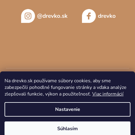
@drevko.sk
drevko
Na drevko.sk používame súbory cookies, aby sme
zabezpečili pohodlné fungovanie stránky a vďaka analýze
zlepšovali funkcie, výkon a použiteľnosť.
Viac informácií
Copyright 2026
DREVKO
. Všetky práva vyhradené.
Nastavenie
Súhlasím
Vytvoril Shoptet