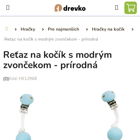
Prejsť
Hľadať
na
NÁ
obsah
KO
Hračky
Pre najmenších
Hračky na kočík
Domov
Reťaz na kočík s modrým zvončekom - prírodná
Reťaz na kočík s modrým
zvončekom - prírodná
Priemerné
(0)
HS12968
hodnotenie
produktu
je
0,0
z
5
hviezdičiek.