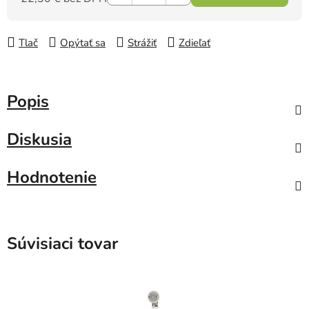
Jednotková cena:
Tlač
Opýtať sa
Strážiť
Zdieľať
Popis
Diskusia
Hodnotenie
Súvisiaci tovar