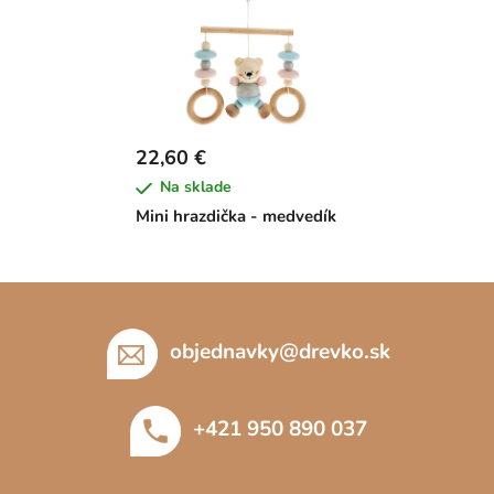
22,60 €
Na sklade
Mini hrazdička - medvedík
Z
á
p
objednavky
@
drevko.sk
ä
t
+421 950 890 037
i
e