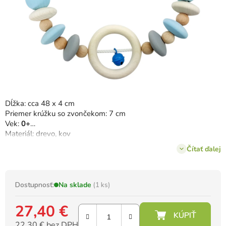
Dĺžka: cca 48 x 4 cm
Priemer krúžku so zvončekom: 7 cm
Vek:
0+
Materiál: drevo, kov
Čítať ďalej
Vyrobené 100 % v Nemecku.
Dostupnosť:
Na sklade
(1 ks)
27,40 €
22,30 € bez DPH