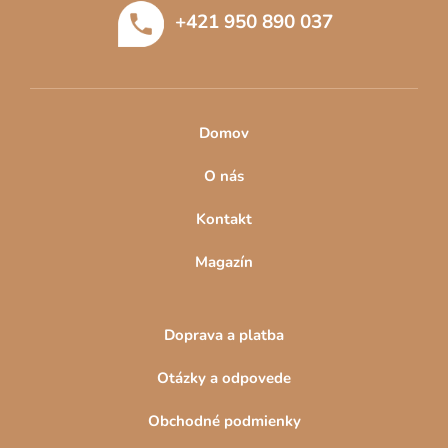
t
+421 950 890 037
i
e
Domov
O nás
Kontakt
Magazín
Doprava a platba
Otázky a odpovede
Obchodné podmienky