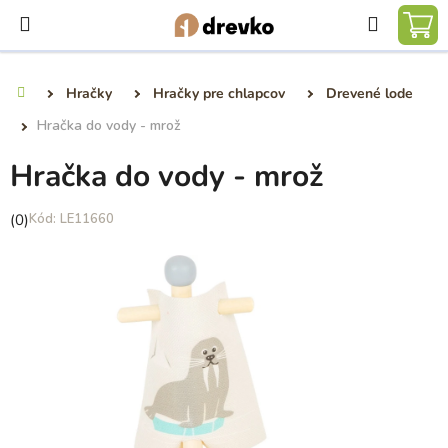
Prejsť
Hľadať
na
NÁ
obsah
KO
Hračky
Hračky pre chlapcov
Drevené lode
Domov
Hračka do vody - mrož
Hračka do vody - mrož
Priemerné
(0)
LE11660
hodnotenie
produktu
je
0,0
z
5
hviezdičiek.