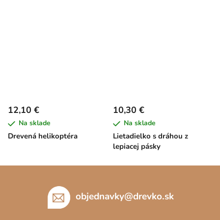
12,10 €
10,30 €
Na sklade
Na sklade
Drevená helikoptéra
Lietadielko s dráhou z
lepiacej pásky
Z
á
p
objednavky
@
drevko.sk
ä