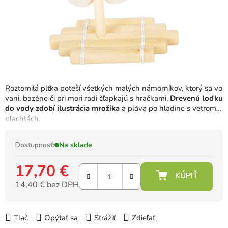
Roztomilá plťka poteší všetkých malých námorníkov, ktorý sa vo
vani, bazéne či pri mori radi čľapkajú s hračkami.
Drevenú loďku
do vody zdobí ilustrácia mrožíka
a pláva po hladine s vetrom v
plachtách.
Dostupnosť:
Na sklade
17,70 €
14,40 € bez DPH
Jednotková cena:
Tlač
Opýtať sa
Strážiť
Zdieľať