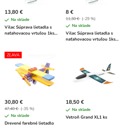
13,80 €
8 €
11,30 €
(–29 %)
Na sklade
Na sklade
Vilac Súprava lietadla s
naťahovacou vrtuľou 1ks
Vilac Súprava lietadla s
žltá
naťahovacou vrtuľou 1ks
modrá
ZĽAVA
30,80 €
18,50 €
47,40 €
(–35 %)
Na sklade
Na sklade
Vetroň Grand XL1 ks
Drevené farebné lietadlo