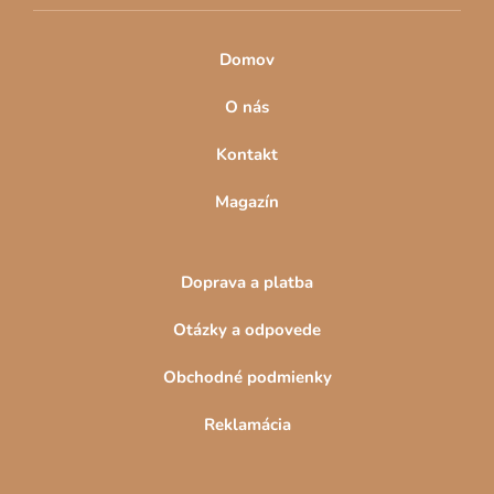
k
y
v
Domov
ý
p
O nás
i
s
Kontakt
u
Magazín
Doprava a platba
Otázky a odpovede
Obchodné podmienky
Reklamácia