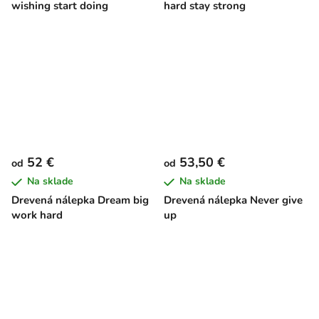
wishing start doing
hard stay strong
52 €
53,50 €
od
od
Na sklade
Na sklade
Drevená nálepka Dream big
Drevená nálepka Never give
work hard
up