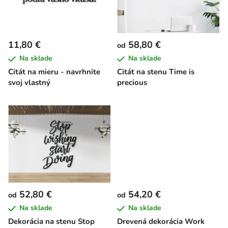
s
p
r
11,80 €
58,80 €
od
o
Na sklade
Na sklade
d
Citát na mieru - navrhnite
Citát na stenu Time is
u
svoj vlastný
precious
k
t
o
v
52,80 €
54,20 €
od
od
Na sklade
Na sklade
Dekorácia na stenu Stop
Drevená dekorácia Work