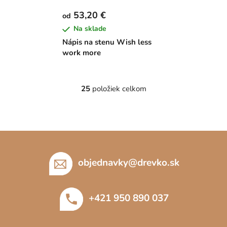
53,20 €
od
Na sklade
Nápis na stenu Wish less
work more
25
položiek celkom
O
v
l
á
Z
d
á
a
c
p
objednavky
@
drevko.sk
i
ä
e
t
p
+421 950 890 037
i
r
e
v