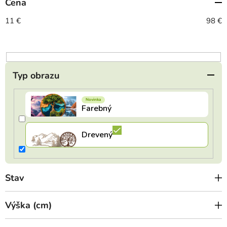
Cena
p
r
11
€
98
€
o
d
u
k
Typ obrazu
t
o
v
Stav
Výška (cm)