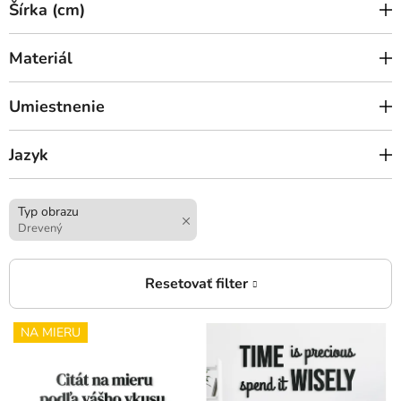
Šírka (cm)
Materiál
Umiestnenie
Jazyk
Typ obrazu
Drevený
V
NA MIERU
ý
p
i