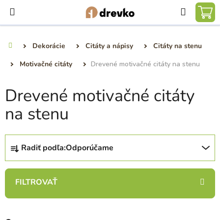
Prejsť
Hľadať
na
NÁ
obsah
KO
Dekorácie
Citáty a nápisy
Citáty na stenu
Domov
Motivačné citáty
Drevené motivačné citáty na stenu
Drevené motivačné citáty
na stenu
R
Radiť podľa:
Odporúčame
a
d
e
n
i
e