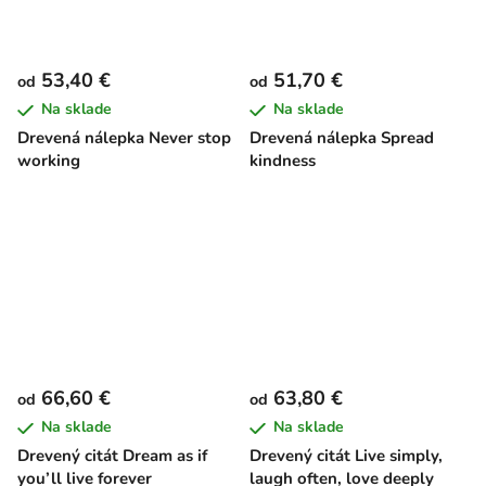
53,40 €
51,70 €
od
od
Na sklade
Na sklade
Drevená nálepka Never stop
Drevená nálepka Spread
working
kindness
66,60 €
63,80 €
od
od
Na sklade
Na sklade
Drevený citát Dream as if
Drevený citát Live simply,
you’ll live forever
laugh often, love deeply