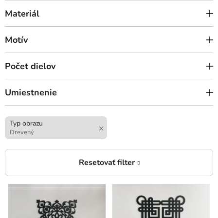
Materiál
Motív
Počet dielov
Umiestnenie
Typ obrazu
Drevený
V
ý
p