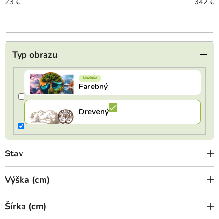
r
23
€
342
€
o
d
u
k
Typ obrazu
t
o
v
Stav
Výška (cm)
Šírka (cm)