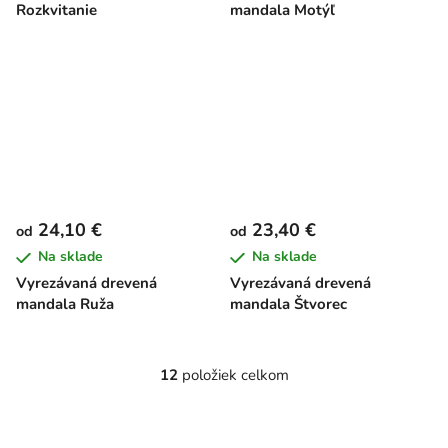
Rozkvitanie
mandala Motýľ
24,10 €
23,40 €
od
od
Na sklade
Na sklade
Vyrezávaná drevená
Vyrezávaná drevená
mandala Ruža
mandala Štvorec
12
položiek celkom
O
v
l