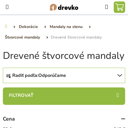
Prejsť
Hľadať
na
NÁ
obsah
KO
Dekorácie
Mandaly na stenu
Domov
Štvorcové mandaly
Drevené štvorcové mandaly
Drevené štvorcové mandaly
R
Radiť podľa:
Odporúčame
a
d
e
n
i
e
Cena
p