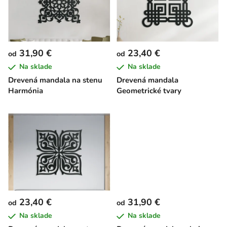
i
s
p
r
31,90 €
23,40 €
od
od
o
Na sklade
Na sklade
d
Drevená mandala na stenu
Drevená mandala
u
Harmónia
Geometrické tvary
k
t
o
v
23,40 €
31,90 €
od
od
Na sklade
Na sklade