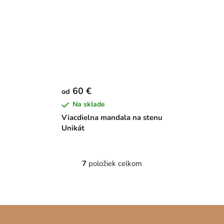
60 €
od
Na sklade
Viacdielna mandala na stenu
Unikát
7
položiek celkom
O
v
l
á
Z
d
á
a