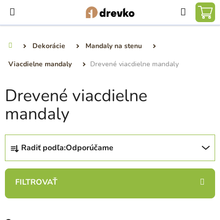
Prejsť
Hľadať
na
NÁ
obsah
KO
Dekorácie
Mandaly na stenu
Domov
Viacdielne mandaly
Drevené viacdielne mandaly
Drevené viacdielne
mandaly
R
Radiť podľa:
Odporúčame
a
d
e
n
i
e