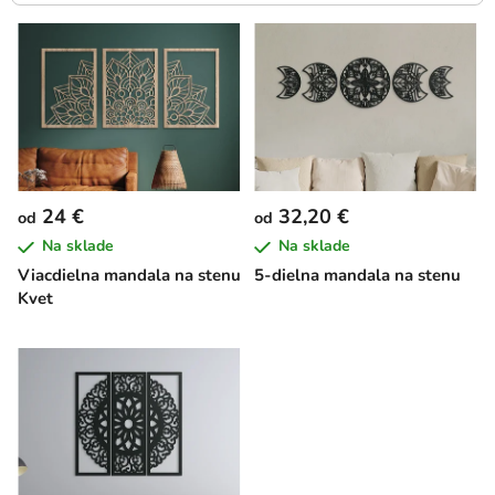
V
ý
p
i
s
p
r
24 €
32,20 €
od
od
o
Na sklade
Na sklade
d
Viacdielna mandala na stenu
5-dielna mandala na stenu
u
Kvet
k
t
o
v