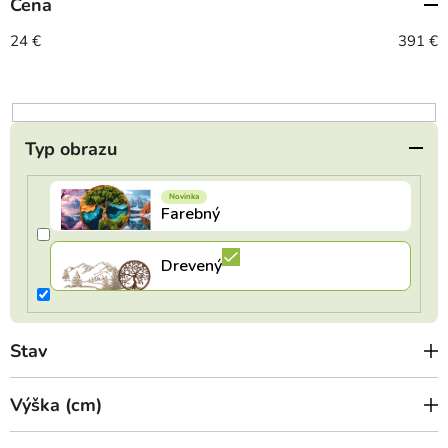
Cena
p
r
24
€
391
€
o
d
u
k
Typ obrazu
t
o
v
Stav
Výška (cm)