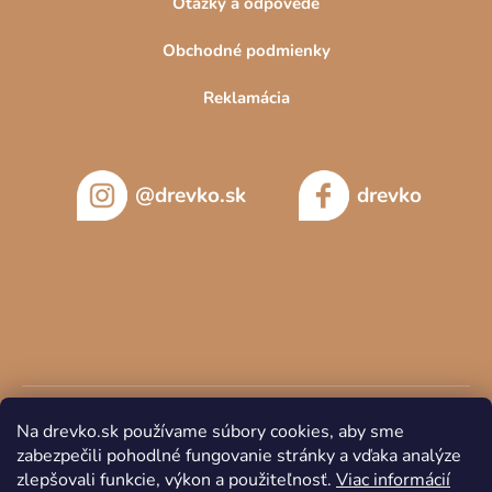
Otázky a odpovede
Obchodné podmienky
Reklamácia
@drevko.sk
drevko
Na drevko.sk používame súbory cookies, aby sme
zabezpečili pohodlné fungovanie stránky a vďaka analýze
zlepšovali funkcie, výkon a použiteľnosť.
Viac informácií