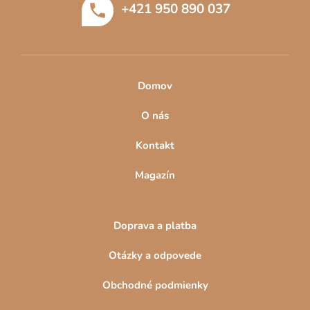
+421 950 890 037
i
e
Domov
O nás
Kontakt
Magazín
Doprava a platba
Otázky a odpovede
Obchodné podmienky