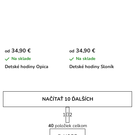
34,90 €
34,90 €
od
od
Na sklade
Na sklade
Detské hodiny Opica
Detské hodiny Sloník
NAČÍTAŤ 10 ĎALŠÍCH
S
1
t
2
O
r
40
položiek celkom
á
v
n
l