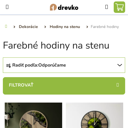
Prejsť
Hľadať
na
NÁ
obsah
KO
Dekorácie
Hodiny na stenu
Farebné hodiny
Domov
Farebné hodiny na stenu
R
Radiť podľa:
Odporúčame
a
d
e
n
i
V
e
ý
p
p
r
i
o