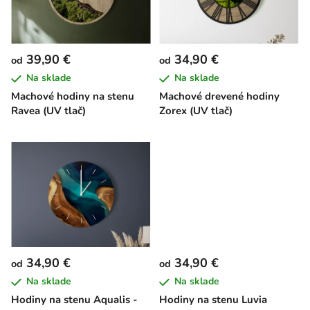
s
d
p
u
r
k
39,90 €
34,90 €
od
od
o
t
Na sklade
Na sklade
d
o
Machové hodiny na stenu
Machové drevené hodiny
u
v
Ravea (UV tlač)
Zorex (UV tlač)
k
t
o
v
34,90 €
34,90 €
od
od
Na sklade
Na sklade
Hodiny na stenu Aqualis -
Hodiny na stenu Luvia