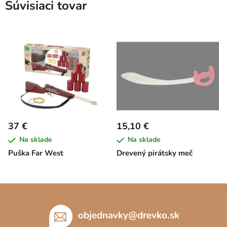
Súvisiaci tovar
37 €
15,10 €
Na sklade
Na sklade
Puška Far West
Drevený pirátsky meč
Z
á
p
objednavky
@
drevko.sk