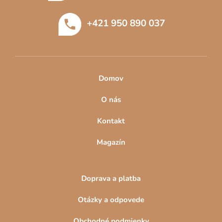
ä
t
+421 950 890 037
i
e
Domov
O nás
Kontakt
Magazín
Doprava a platba
Otázky a odpovede
Obchodné podmienky