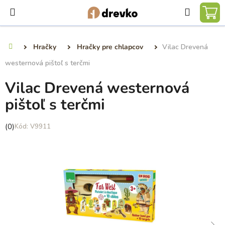
Prejsť
Hľadať
na
NÁ
obsah
KO
Hračky
Hračky pre chlapcov
Vilac Drevená
Domov
westernová pištoľ s terčmi
Vilac Drevená westernová
pištoľ s terčmi
Priemerné
(0)
V9911
hodnotenie
produktu
je
0,0
z
5
hviezdičiek.