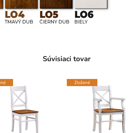
Súvisiaci tovar
ené
Zložené