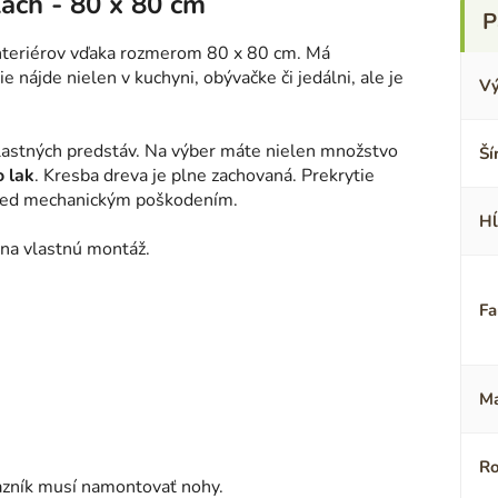
lach - 80 x 80 cm
interiérov vďaka rozmerom 80 x 80 cm. Má
tie nájde nielen v kuchyni, obývačke či jedálni, ale je
Vý
vlastných predstáv. Na výber máte nielen množstvo
Ší
o lak
. Kresba dreva je plne zachovaná. Prekrytie
pred mechanickým poškodením.
Hĺ
 na vlastnú montáž.
Fa
Ma
Ro
kazník musí namontovať nohy.