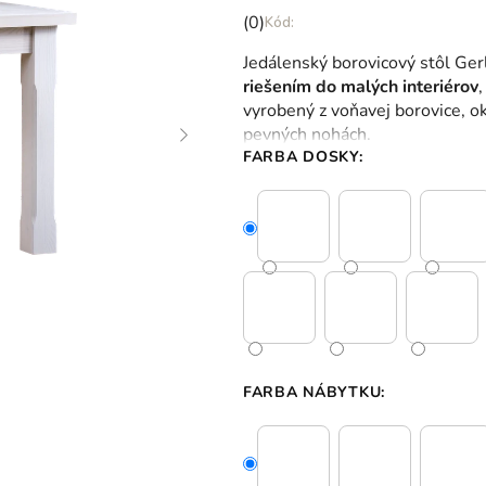
Priemerné
(0)
hodnotenie
Jedálenský borovicový stôl Ge
produktu
riešením do malých interiérov
je
vyrobený z voňavej borovice, o
0,0
pevných nohách.
z
FARBA DOSKY:
5
hviezdičiek.
FARBA NÁBYTKU: