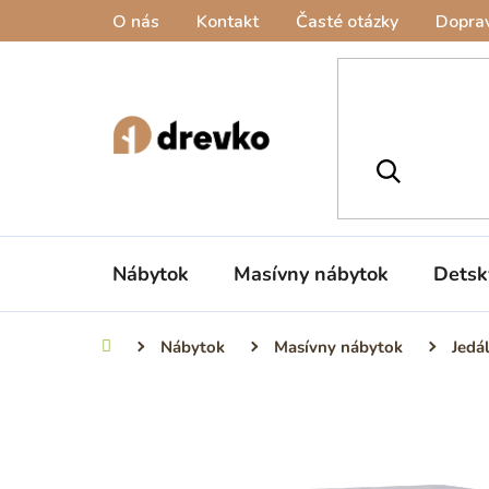
Prejsť
O nás
Kontakt
Časté otázky
Doprav
na
obsah
Nábytok
Masívny nábytok
Detsk
Nábytok
Masívny nábytok
Jedá
Domov