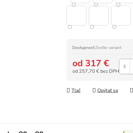
Dostupnosť:
Zvoľte variant
od
317 €
od
257,70 €
bez DPH
Jednotková cena:
Tlač
Opýtať sa