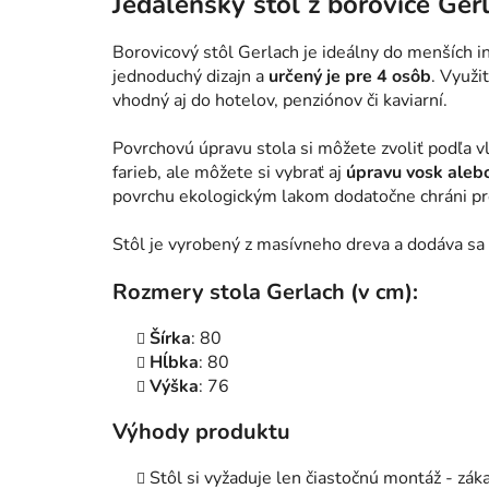
Jedálenský stôl z borovice Ger
Borovicový stôl Gerlach je ideálny do menších 
jednoduchý dizajn a
určený je pre 4 osôb
. Využi
vhodný aj do hotelov, penziónov či kaviarní.
Povrchovú úpravu stola si môžete zvoliť podľa 
farieb, ale môžete si vybrať aj
úpravu vosk aleb
povrchu ekologickým lakom dodatočne chráni 
Stôl je vyrobený z masívneho dreva a dodáva sa
Rozmery stola Gerlach (v cm):
Šírka
: 80
Hĺbka
: 80
Výška
: 76
Výhody produktu
Stôl si vyžaduje len čiastočnú montáž - zá