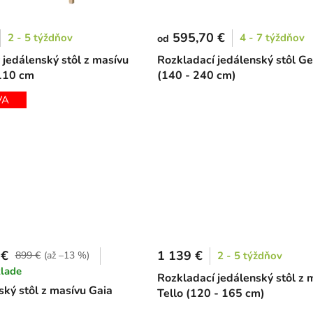
595,70 €
2 - 5 týždňov
4 - 7 týždňov
od
 jedálenský stôl z masívu
Rozkladací jedálenský stôl Ge
 110 cm
(140 - 240 cm)
VA
 €
1 139 €
899 €
(až –13 %)
2 - 5 týždňov
klade
Rozkladací jedálenský stôl z 
ský stôl z masívu Gaia
Tello (120 - 165 cm)