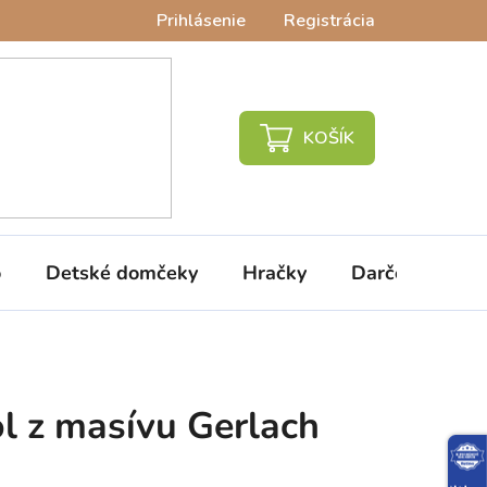
Prihlásenie
Registrácia
NÁKUPNÝ
KOŠÍK
o
Detské domčeky
Hračky
Darčeky
V
ôl z masívu Gerlach