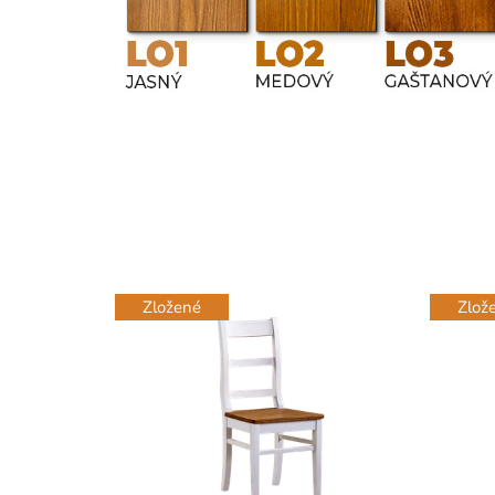
Zložené
Zlož