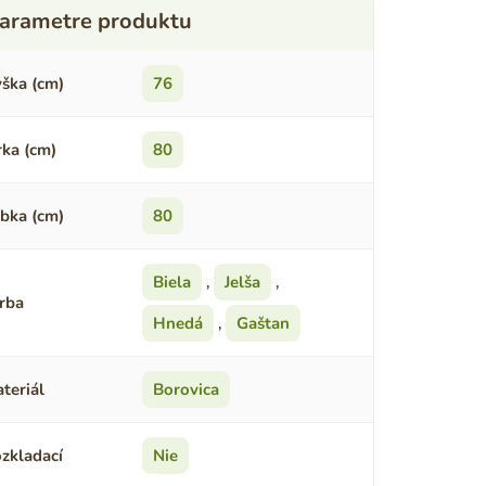
ška (cm)
76
rka (cm)
80
bka (cm)
80
Biela
,
Jelša
,
rba
Hnedá
,
Gaštan
teriál
Borovica
zkladací
Nie