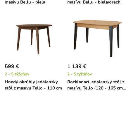
masívu Bellu - biela
masívu Bellu - biela/orech
599 €
1 139 €
2 - 5 týždňov
2 - 5 týždňov
Hnedý okrúhly jedálenský
Rozkladací jedálenský stôl z
stôl z masívu Tello - 110 cm
masívu Tello (120 - 165 cm)
- dub / čierna