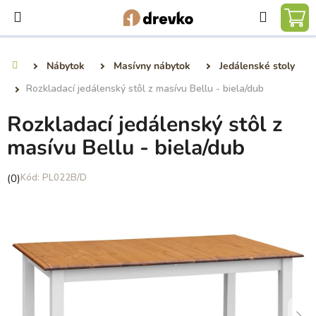
Prejsť
Hľadať
na
NÁ
obsah
KO
Nábytok
Masívny nábytok
Jedálenské stoly
Domov
Rozkladací jedálenský stôl z masívu Bellu - biela/dub
Rozkladací jedálenský stôl z
masívu Bellu - biela/dub
Priemerné
(0)
PL022B/D
hodnotenie
produktu
je
0,0
z
5
hviezdičiek.