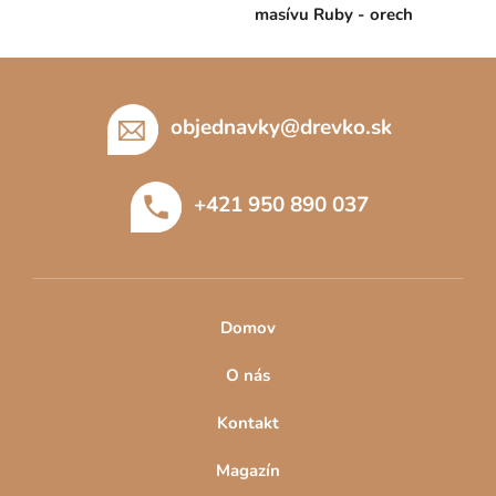
masívu Ruby - orech
Z
á
p
objednavky
@
drevko.sk
ä
t
+421 950 890 037
i
e
Domov
O nás
Kontakt
Magazín