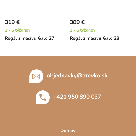
319 €
389 €
2 - 5 týždňov
2 - 5 týždňov
Regál z masívu Galo 27
Regál z masívu Galo 28
Z
á
p
objednavky
@
drevko.sk
ä
t
+421 950 890 037
i
e
Domov