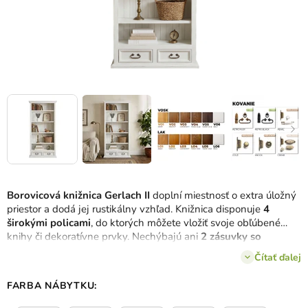
Borovicová knižnica Gerlach II
doplní miestnosť o extra úložný
priestor a dodá jej rustikálny vzhľad. Knižnica disponuje
4
širokými policami
, do ktorých môžete vložiť svoje obľúbené
knihy či dekoratívne prvky. Nechýbajú ani
2 zásuvky so
železnými úchytkami
, kde uložíte drobnosti, ktoré chcete mať
Čítať ďalej
vždy po ruke.
FARBA NÁBYTKU: