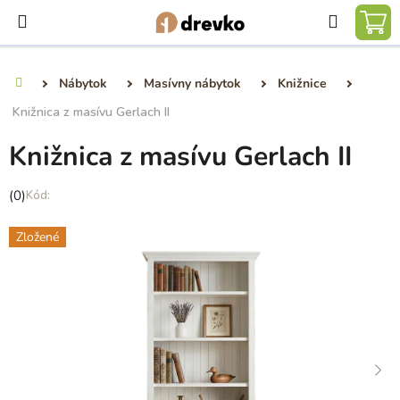
Prejsť
Hľadať
na
NÁ
obsah
KO
Nábytok
Masívny nábytok
Knižnice
Domov
Knižnica z masívu Gerlach II
Knižnica z masívu Gerlach II
Priemerné
(0)
hodnotenie
produktu
Zložené
je
0,0
z
5
hviezdičiek.