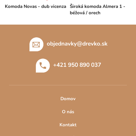
Komoda Novas - dub vicenza
Široká komoda Almera 1 -
béžová / orech
Z
á
p
objednavky
@
drevko.sk
ä
t
+421 950 890 037
i
e
Domov
O nás
Kontakt