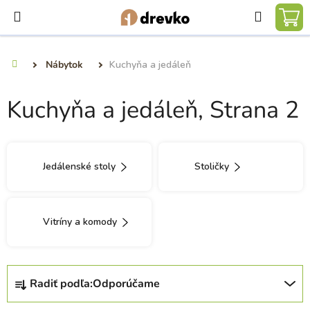
Prejsť
Hľadať
na
NÁ
obsah
KO
Nábytok
Kuchyňa a jedáleň
Domov
Kuchyňa a jedáleň
, Strana 2
Jedálenské stoly
Stoličky
Vitríny a komody
R
Radiť podľa:
Odporúčame
a
d