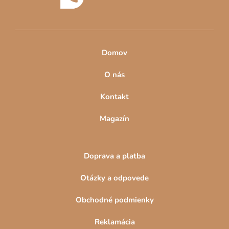
i
v
e
ý
p
i
s
Domov
u
O nás
Kontakt
Magazín
Doprava a platba
Otázky a odpovede
Obchodné podmienky
Reklamácia