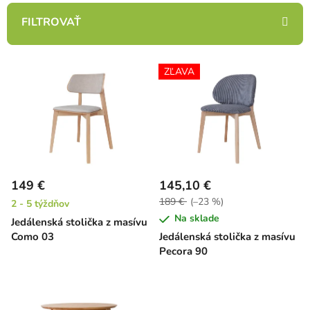
e
n
i
V
e
ZĽAVA
ý
p
p
r
i
o
s
d
p
u
r
k
149 €
145,10 €
o
t
189 €
(–23 %)
2 - 5 týždňov
d
o
Na sklade
Jedálenská stolička z masívu
u
v
Como 03
Jedálenská stolička z masívu
k
Pecora 90
t
o
v