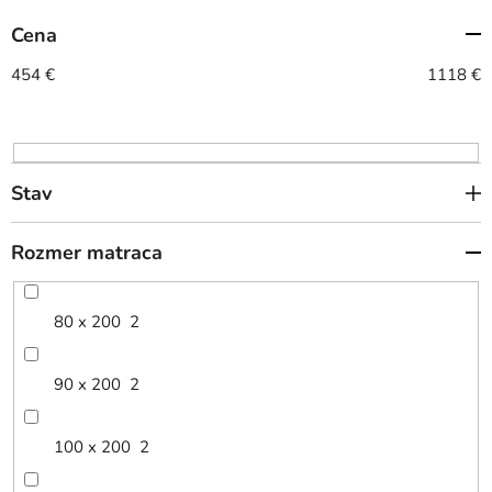
e
Cena
p
r
454
€
1118
€
o
d
u
k
Stav
t
o
Rozmer matraca
v
80 x 200
2
90 x 200
2
100 x 200
2