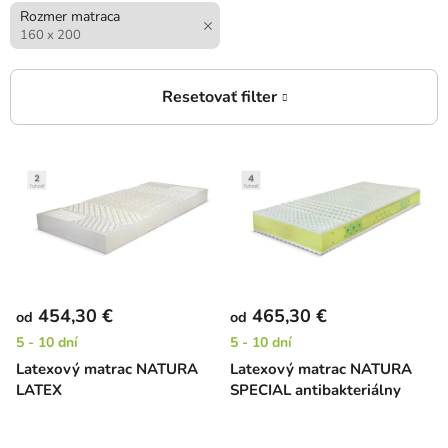
Rozmer matraca
160 x 200
V
ý
p
i
s
p
r
454,30 €
465,30 €
od
od
o
5 - 10 dní
5 - 10 dní
d
Latexový matrac NATURA
Latexový matrac NATURA
u
LATEX
SPECIAL antibakteriálny
k
t