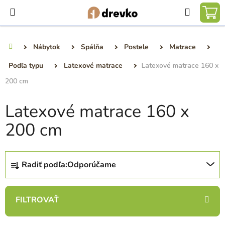
Prejsť
Hľadať
na
NÁ
obsah
KO
Nábytok
Spálňa
Postele
Matrace
Domov
Podľa typu
Latexové matrace
Latexové matrace 160 x
200 cm
Latexové matrace 160 x
200 cm
R
Radiť podľa:
Odporúčame
a
d
e
n
i