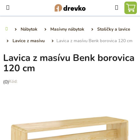
Prejsť
Hľadať
na
NÁ
obsah
KO
Nábytok
Masívny nábytok
Stoličky a lavice
Domov
Lavice z masívu
Lavica z masívu Benk borovica 120 cm
Lavica z masívu Benk borovica
120 cm
Priemerné
(0)
hodnotenie
produktu
je
0,0
z
5
hviezdičiek.