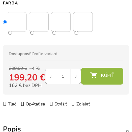
FARBA
Dostupnosť:
Zvoľte variant
209,60 €
–4 %
199,20 €
162 € bez DPH
Jednotková cena:
Tlač
Opýtať sa
Strážiť
Zdieľať
Popis