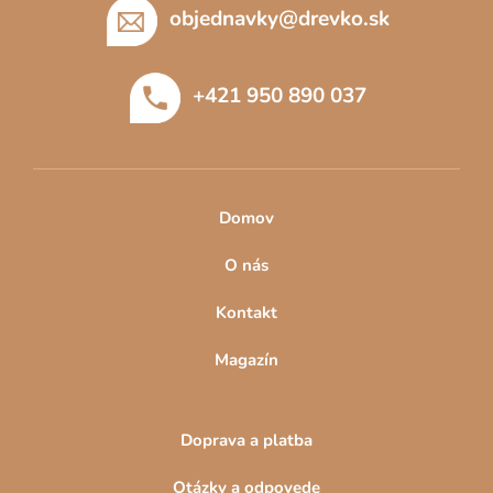
p
objednavky
@
drevko.sk
ä
t
+421 950 890 037
i
e
Domov
O nás
Kontakt
Magazín
Doprava a platba
Otázky a odpovede