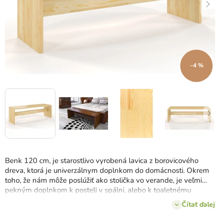
–4 %
Benk 120 cm, je starostlivo vyrobená lavica z borovicového
dreva, ktorá je univerzálnym doplnkom do domácnosti. Okrem
toho, že nám môže poslúžiť ako stolička vo verande, je veľmi
pekným doplnkom k posteli v spálni, alebo k toaletnému
stolíku. Lavica je okrem kvalitného dreva spojená aj doskou,
Čítať ďalej
ktorá spája oboje strán, čím je zabezpečená pevnosť lavice.