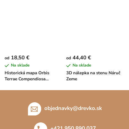
18,50 €
44,40 €
od
od
Na sklade
Na sklade
Historická mapa Orbis
3D nálepka na stenu Náruč
Terrae Compendiosa
Zeme
Descriptio
Z
á
p
objednavky
@
drevko.sk
ä
t
+421 950 890 037