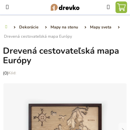
Prejsť
Hľadať
na
NÁ
obsah
KO
Dekorácie
Mapy na stenu
Mapy sveta
Domov
Drevená cestovateľská mapa Európy
Drevená cestovateľská mapa
Európy
Priemerné
(0)
hodnotenie
produktu
je
0,0
z
5
hviezdičiek.