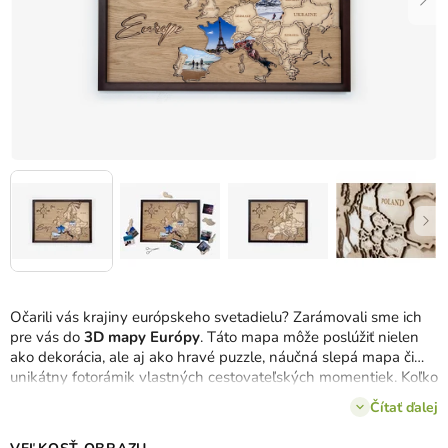
Očarili vás krajiny európskeho svetadielu? Zarámovali sme ich
pre vás do
3D mapy Európy
. Táto mapa môže poslúžiť nielen
ako dekorácia, ale aj ako hravé puzzle, náučná slepá mapa či
unikátny fotorámik vlastných cestovateľských momentiek. Koľko
štátov sa vám už podarilo navštíviť? Vyznačte si ich na
Čítať ďalej
mape
vyrobenej na mieru podľa vašich predstáv
a postupne
vypĺňajte skladačku tých najkrajších zážitkov spoza hraníc.