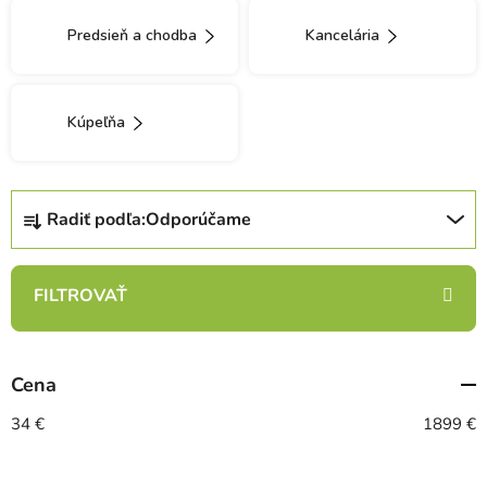
Predsieň a chodba
Kancelária
Kúpeľňa
R
Radiť podľa:
Odporúčame
a
d
e
n
i
e
Cena
p
r
34
€
1899
€
o
d