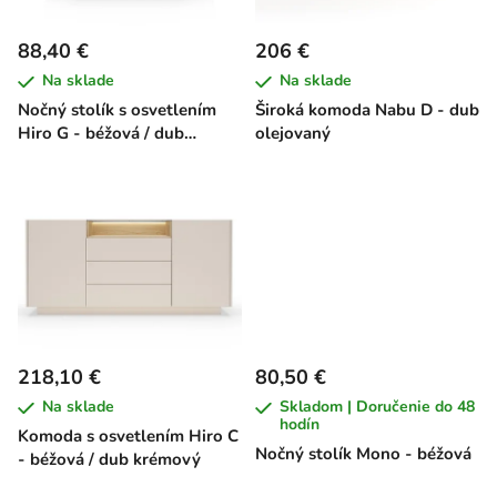
p
r
88,40 €
206 €
o
Na sklade
Na sklade
d
Nočný stolík s osvetlením
Široká komoda Nabu D - dub
u
Hiro G - béžová / dub
olejovaný
k
krémový
t
o
v
218,10 €
80,50 €
Na sklade
Skladom | Doručenie do 48
hodín
Komoda s osvetlením Hiro C
Nočný stolík Mono - béžová
- béžová / dub krémový