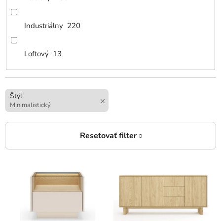
Industriálny
220
Loftový
13
Štýl
Minimalistický
V
ý
p
i
s