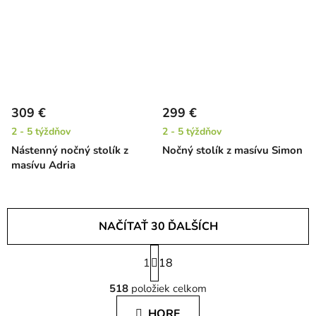
309 €
299 €
2 - 5 týždňov
2 - 5 týždňov
Nástenný nočný stolík z
Nočný stolík z masívu Simon
masívu Adria
NAČÍTAŤ 30 ĎALŠÍCH
S
1
t
18
O
r
518
položiek celkom
á
v
n
l
HORE