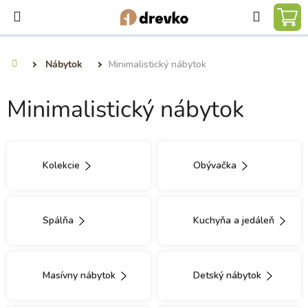
Prejsť
Hľadať
na
NÁ
obsah
KO
Nábytok
Minimalistický nábytok
Domov
Minimalistický nábytok
Kolekcie
Obývačka
Spálňa
Kuchyňa a jedáleň
Masívny nábytok
Detský nábytok