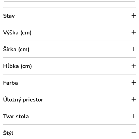
u
k
Stav
t
o
Výška (cm)
v
Šírka (cm)
Hĺbka (cm)
Farba
Úložný priestor
Tvar stola
Štýl