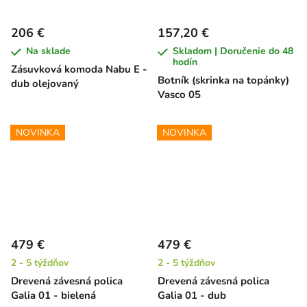
206 €
157,20 €
Na sklade
Skladom | Doručenie do 48
hodín
Zásuvková komoda Nabu E -
Botník (skrinka na topánky)
dub olejovaný
Vasco 05
NOVINKA
NOVINKA
479 €
479 €
2 - 5 týždňov
2 - 5 týždňov
Drevená závesná polica
Drevená závesná polica
Galia 01 - bielená
Galia 01 - dub