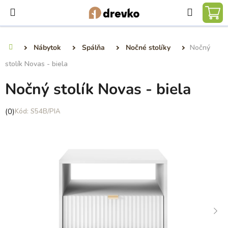
Prejsť
Hľadať
na
NÁ
obsah
KO
Nábytok
Spálňa
Nočné stolíky
Nočný
Domov
stolík Novas - biela
Nočný stolík Novas - biela
Priemerné
(0)
S54B/PIA
hodnotenie
produktu
je
0,0
z
5
hviezdičiek.