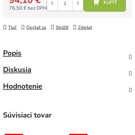
94,10 €
76,50 € bez DPH
Jednotková cena:
Tlač
Opýtať sa
Strážiť
Zdieľať
Popis
Diskusia
Hodnotenie
Súvisiaci tovar