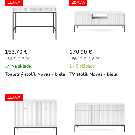
ZĽAVA
ZĽAVA
153,70 €
170,90 €
166 €
(–7 %)
186,10 €
(–8 %)
Na sklade
2 - 5 týždňov
Toaletný stolík Novas - biela
TV stolík Novas - biela
ZĽAVA