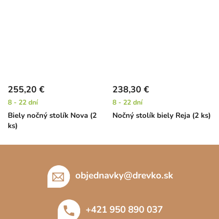
255,20 €
238,30 €
8 - 22 dní
8 - 22 dní
Biely nočný stolík Nova (2
Nočný stolík biely Reja (2 ks)
ks)
Z
á
p
objednavky
@
drevko.sk
ä
t
+421 950 890 037
i