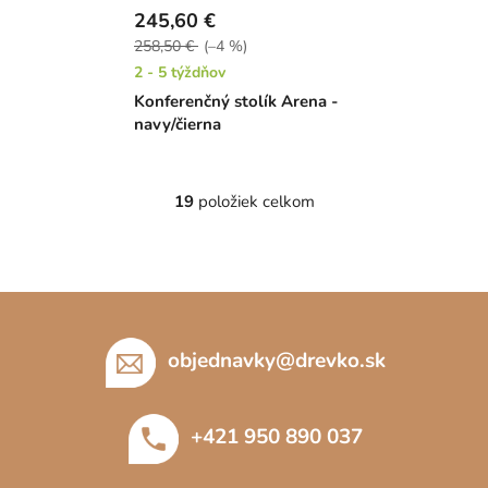
245,60 €
258,50 €
(–4 %)
2 - 5 týždňov
Konferenčný stolík Arena -
navy/čierna
19
položiek celkom
O
v
l
á
Z
d
á
a
c
p
objednavky
@
drevko.sk
i
ä
e
t
p
+421 950 890 037
i
r
e
v