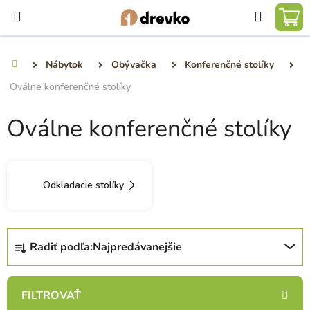
Prejsť
Hľadať
na
NÁ
obsah
KO
Nábytok
Obývačka
Konferenčné stolíky
Domov
Oválne konferenčné stolíky
Oválne konferenčné stolíky
Odkladacie stolíky
R
Radiť podľa:
Najpredávanejšie
a
d
e
n