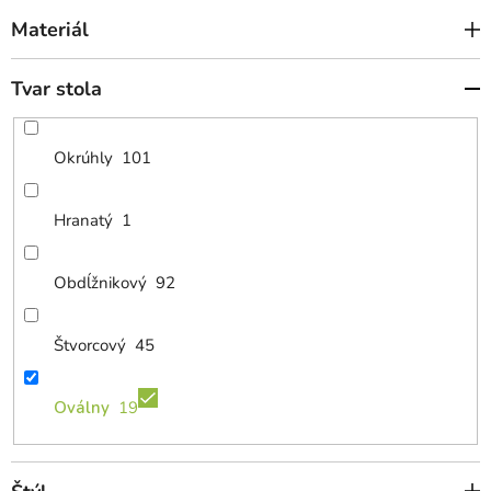
Materiál
Tvar stola
Okrúhly
101
Hranatý
1
Obdĺžnikový
92
Štvorcový
45
Oválny
19