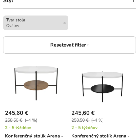
Štýl
Tvar stola
Oválny
V
ý
p
i
s
p
r
245,60 €
245,60 €
o
258,50 €
(–4 %)
258,50 €
(–4 %)
d
2 - 5 týždňov
2 - 5 týždňov
u
Konferenčný stolík Arena -
Konferenčný stolík Arena -