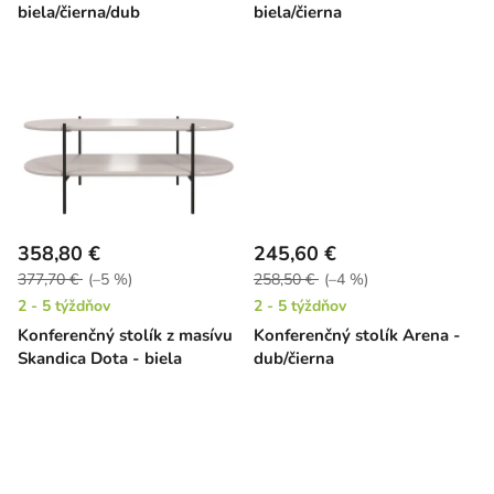
k
biela/čierna/dub
biela/čierna
t
o
v
358,80 €
245,60 €
377,70 €
(–5 %)
258,50 €
(–4 %)
2 - 5 týždňov
2 - 5 týždňov
Konferenčný stolík z masívu
Konferenčný stolík Arena -
Skandica Dota - biela
dub/čierna