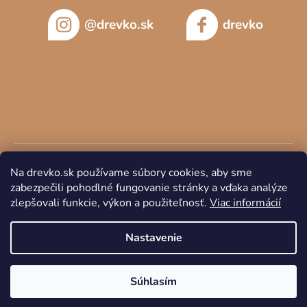
@drevko.sk
drevko
Na drevko.sk používame súbory cookies, aby sme
zabezpečili pohodlné fungovanie stránky a vďaka analýze
zlepšovali funkcie, výkon a použiteľnosť.
Viac informácií
Copyright 2026
DREVKO
. Všetky práva vyhradené.
Nastavenie
Súhlasím
Vytvoril Shoptet