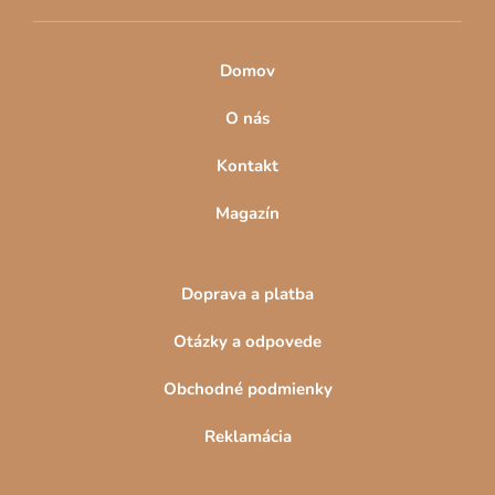
k
y
v
Domov
ý
p
O nás
i
s
Kontakt
u
Magazín
Doprava a platba
Otázky a odpovede
Obchodné podmienky
Reklamácia