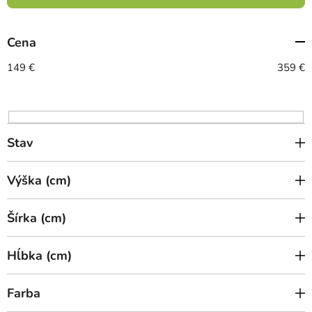
i
e
Cena
p
r
149
€
359
€
o
d
u
k
Stav
t
o
Výška (cm)
v
Šírka (cm)
Hĺbka (cm)
Farba